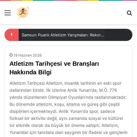
Menü
Ar
Samsun Puanlı Atletizm Yarışmaları: Rekorlar ve Müsabakalar
19 Haziran 2026
Atletizm Tarihçesi ve Branşları
Hakkında Bilgi
Atletizm Tarihçesi Atletizm, insanlık tarihinin en eski spor
dallarından biridir. İlk izlerine Antik Yunan’da, M.Ö. 776
yılında düzenlenen Olimpiyat Oyunları’nda rastlanmaktadır.
Bu dönemde atletizm, koşu, atlama ve güreş gibi çeşitli
disiplinleri içermekteydi. Antik Yunan’da spor, sadece
fiziksel bir aktivite değil, aynı zamanda sosyal ve kültürel
bir etkinlik olarak da büyük bir öneme sahipti. Atletizm,
Yunanlılar için tanrılara olan saygının bir ifadesi ve gençlerin