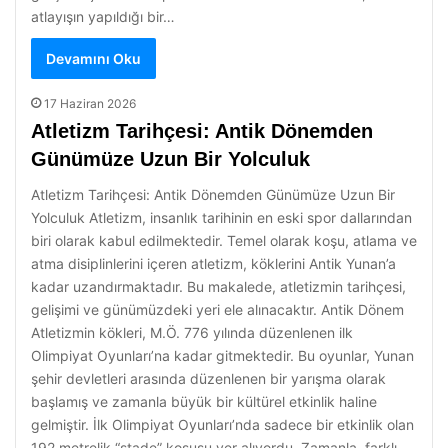
atlayışın yapıldığı bir…
Devamını Oku
17 Haziran 2026
Atletizm Tarihçesi: Antik Dönemden
Günümüze Uzun Bir Yolculuk
Atletizm Tarihçesi: Antik Dönemden Günümüze Uzun Bir
Yolculuk Atletizm, insanlık tarihinin en eski spor dallarından
biri olarak kabul edilmektedir. Temel olarak koşu, atlama ve
atma disiplinlerini içeren atletizm, köklerini Antik Yunan’a
kadar uzandırmaktadır. Bu makalede, atletizmin tarihçesi,
gelişimi ve günümüzdeki yeri ele alınacaktır. Antik Dönem
Atletizmin kökleri, M.Ö. 776 yılında düzenlenen ilk
Olimpiyat Oyunları’na kadar gitmektedir. Bu oyunlar, Yunan
şehir devletleri arasında düzenlenen bir yarışma olarak
başlamış ve zamanla büyük bir kültürel etkinlik haline
gelmiştir. İlk Olimpiyat Oyunları’nda sadece bir etkinlik olan
192 metrelik “stade” koşusu yer alıyordu. Zamanla, farklı…