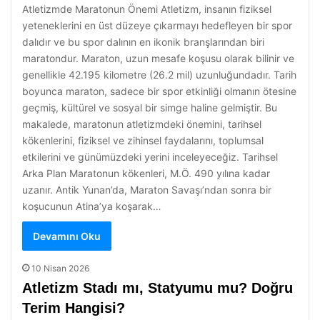
Atletizmde Maratonun Önemi Atletizm, insanın fiziksel
yeteneklerini en üst düzeye çıkarmayı hedefleyen bir spor
dalıdır ve bu spor dalının en ikonik branşlarından biri
maratondur. Maraton, uzun mesafe koşusu olarak bilinir ve
genellikle 42.195 kilometre (26.2 mil) uzunluğundadır. Tarih
boyunca maraton, sadece bir spor etkinliği olmanın ötesine
geçmiş, kültürel ve sosyal bir simge haline gelmiştir. Bu
makalede, maratonun atletizmdeki önemini, tarihsel
kökenlerini, fiziksel ve zihinsel faydalarını, toplumsal
etkilerini ve günümüzdeki yerini inceleyeceğiz. Tarihsel
Arka Plan Maratonun kökenleri, M.Ö. 490 yılına kadar
uzanır. Antik Yunan’da, Maraton Savaşı’ndan sonra bir
koşucunun Atina’ya koşarak…
Devamını Oku
10 Nisan 2026
Atletizm Stadı mı, Statyumu mu? Doğru
Terim Hangisi?