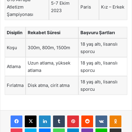
5-7 Ekim
Atletizm
Paris
Kız – Erkek
2023
Şampiyonası
Disiplin
Rekabet Süresi
Başvuru Şartları
18 yaş altı, lisanslı
Koşu
300m, 800m, 1500m
sporcu
Uzun atlama, yüksek
18 yaş altı, lisanslı
Atlama
atlama
sporcu
18 yaş altı, lisanslı
Fırlatma
Disk atma, cirit atma
sporcu
Facebook
X
LinkedIn
Tumblr
Pinterest
Reddit
VKontakte
Odnok
Pocket
Skype
Messenger
WhatsApp
Telegram
Viber
Line
E-Posta ile payla