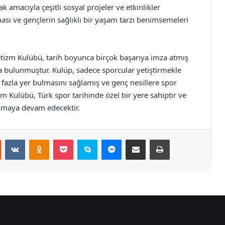
k amacıyla çeşitli sosyal projeler ve etkinlikler
sı ve gençlerin sağlıklı bir yaşam tarzı benimsemeleri
letizm Kulübü, tarih boyunca birçok başarıya imza atmış
da bulunmuştur. Kulüp, sadece sporcular yetiştirmekle
azla yer bulmasını sağlamış ve genç nesillere spor
izm Kulübü, Türk spor tarihinde özel bir yere sahiptir ve
unmaya devam edecektir.
st
Reddit
VKontakte
Odnoklassniki
Pocket
Skype
Messenger
E-Posta ile paylaş
Yazdır