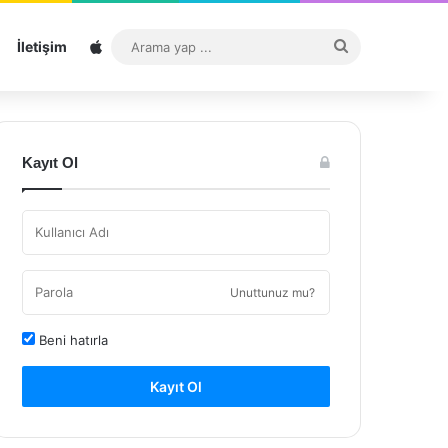
Sitemap
Arama
İletişim
yap
...
Kayıt Ol
Unuttunuz mu?
Beni hatırla
Kayıt Ol