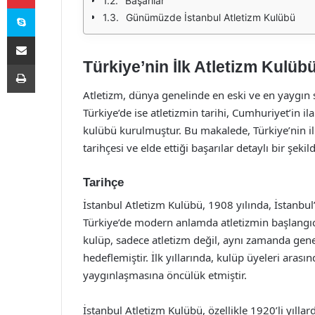
Başarılar
Skype
Günümüzde İstanbul Atletizm Kulübü
E-Posta ile paylaş
Türkiye’nin İlk Atletizm Kulübü
Yazdır
Atletizm, dünya genelinde en eski ve en yaygın s
Türkiye’de ise atletizmin tarihi, Cumhuriyet’in ila
kulübü kurulmuştur. Bu makalede, Türkiye’nin i
tarihçesi ve elde ettiği başarılar detaylı bir şekil
Tarihçe
İstanbul Atletizm Kulübü, 1908 yılında, İstanbu
Türkiye’de modern anlamda atletizmin başlangıcı
kulüp, sadece atletizm değil, aynı zamanda gen
hedeflemiştir. İlk yıllarında, kulüp üyeleri aras
yaygınlaşmasına öncülük etmiştir.
İstanbul Atletizm Kulübü, özellikle 1920’li yıll