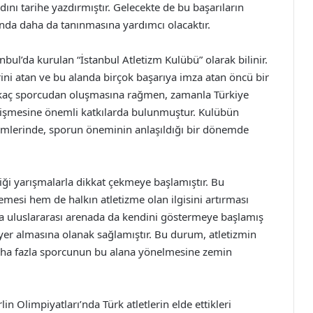
dını tarihe yazdırmıştır. Gelecekte de bu başarıların
anda daha da tanınmasına yardımcı olacaktır.
anbul’da kurulan “İstanbul Atletizm Kulübü” olarak bilinir.
ini atan ve bu alanda birçok başarıya imza atan öncü bir
irkaç sporcudan oluşmasına rağmen, zamanla Türkiye
lişmesine önemli katkılarda bulunmuştur. Kulübün
mlerinde, sporun öneminin anlaşıldığı bir dönemde
diği yarışmalarla dikkat çekmeye başlamıştır. Bu
emesi hem de halkın atletizme olan ilgisini artırması
a uluslararası arenada da kendini göstermeye başlamış
 yer almasına olanak sağlamıştır. Bu durum, atletizmin
daha fazla sporcunun bu alana yönelmesine zemin
n Olimpiyatları’nda Türk atletlerin elde ettikleri