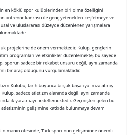
 en köklü spor kulüplerinden biri olma özelliğini
an antrenör kadrosu ile genç yetenekleri keşfetmeye ve
lusal ve uluslararası düzeyde düzenlenen yarışmalara
bulunmaktadır.
luk projelerine de önem vermektedir. Kulüp, gençlerin
itim programları ve etkinlikler düzenlemekte, bu sayede
üp, sporun sadece bir rekabet unsuru değil, aynı zamanda
önemli bir araç olduğunu vurgulamaktadır.
letizm Kulübü, tarih boyunca birçok başarıya imza atmış
 Kulüp, sadece atletizm alanında değil, aynı zamanda
rkındalık yaratmayı hedeflemektedir. Geçmişten gelen bu
rk atletizminin gelişimine katkıda bulunmaya devam
bü olmanın ötesinde, Türk sporunun gelişiminde önemli