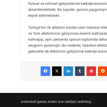
fiziksel ve zihinsel gelişimlerine katkıda bulunma
düzenlemektedir. Bu sayede, sporun yaygınlaşma
teşvik edilmektedir.
Türkiye’nin ilk atletizm kulübü olan İstanbul At
ve Türk atletizminin gelişimine önemli katkılar
kalmayıp, aynı zamanda sporun toplumda daha f
sevgisini aşılamıştır. Bu nedenle, İstanbul Atlet
gelecekte de atletizmin gelişimine katkıda bul
Facebook
X
LinkedIn
Tumblr
Pintere
unblocked games
evden eve nakliyat
nedirblog