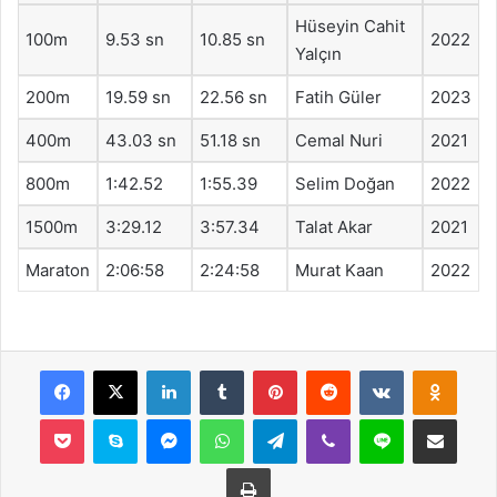
Hüseyin Cahit
100m
9.53 sn
10.85 sn
2022
Yalçın
200m
19.59 sn
22.56 sn
Fatih Güler
2023
400m
43.03 sn
51.18 sn
Cemal Nuri
2021
800m
1:42.52
1:55.39
Selim Doğan
2022
1500m
3:29.12
3:57.34
Talat Akar
2021
Maraton
2:06:58
2:24:58
Murat Kaan
2022
Facebook
X
LinkedIn
Tumblr
Pinterest
Reddit
VKontakte
Odnok
Pocket
Skype
Messenger
WhatsApp
Telegram
Viber
Line
E-Posta ile payla
Yazdır