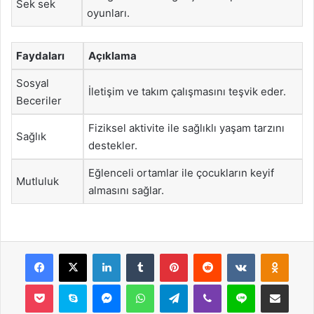
Sek sek
oyunları.
Faydaları
Açıklama
Sosyal
İletişim ve takım çalışmasını teşvik eder.
Beceriler
Fiziksel aktivite ile sağlıklı yaşam tarzını
Sağlık
destekler.
Eğlenceli ortamlar ile çocukların keyif
Mutluluk
almasını sağlar.
Facebook
X
LinkedIn
Tumblr
Pinterest
Reddit
VKontakte
Odnok
Pocket
Skype
Messenger
WhatsApp
Telegram
Viber
Line
E-Posta ile payla