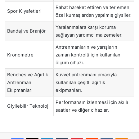
Rahat hareket ettiren ve ter emen
Spor Kıyafetleri
özel kumaşlardan yapılmış giysiler.
Yaralanmalara karşı koruma
Bandaj ve Branjör
sağlayan yardımcı malzemeler.
Antrenmanların ve yarışların
Kronometre
zaman kontrolü için kullanılan
ölçüm cihazı.
Benches ve Ağırlık
Kuvvet antrenmanı amacıyla
Antrenman
kullanılan çeşitli ağırlık
Ekipmanları
ekipmanları.
Performansın izlenmesi için akıllı
Giyilebilir Teknoloji
saatler ve diğer cihazlar.
Facebook
X
LinkedIn
Tumblr
Pinterest
Reddit
VKontakte
Odnok