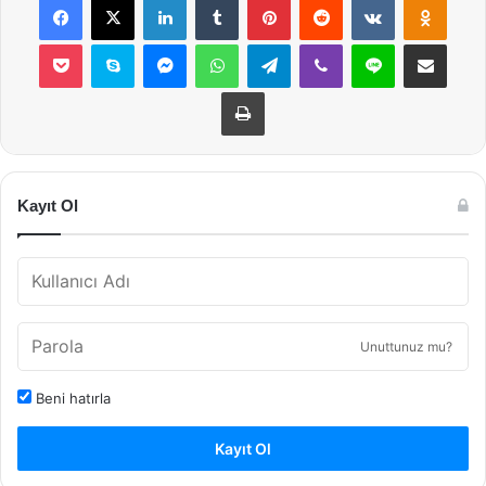
Pocket
Skype
Messenger
WhatsApp
Telegram
Viber
Line
E-Posta ile payla
Yazdır
Kayıt Ol
Unuttunuz mu?
Beni hatırla
Kayıt Ol