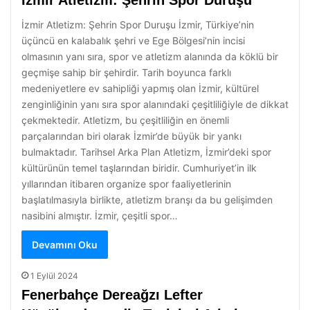
İzmir Atletizm: Şehrin Spor Duruşu
İzmir Atletizm: Şehrin Spor Duruşu İzmir, Türkiye’nin
üçüncü en kalabalık şehri ve Ege Bölgesi’nin incisi
olmasının yanı sıra, spor ve atletizm alanında da köklü bir
geçmişe sahip bir şehirdir. Tarih boyunca farklı
medeniyetlere ev sahipliği yapmış olan İzmir, kültürel
zenginliğinin yanı sıra spor alanındaki çeşitliliğiyle de dikkat
çekmektedir. Atletizm, bu çeşitliliğin en önemli
parçalarından biri olarak İzmir’de büyük bir yankı
bulmaktadır. Tarihsel Arka Plan Atletizm, İzmir’deki spor
kültürünün temel taşlarından biridir. Cumhuriyet’in ilk
yıllarından itibaren organize spor faaliyetlerinin
başlatılmasıyla birlikte, atletizm branşı da bu gelişimden
nasibini almıştır. İzmir, çeşitli spor…
Devamını Oku
1 Eylül 2024
Fenerbahçe Dereağzı Lefter