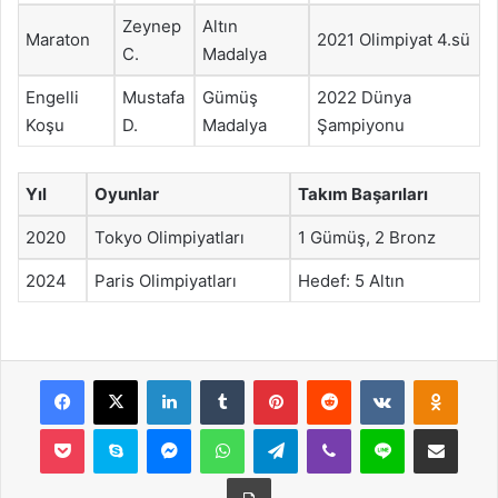
Zeynep
Altın
Maraton
2021 Olimpiyat 4.sü
C.
Madalya
Engelli
Mustafa
Gümüş
2022 Dünya
Koşu
D.
Madalya
Şampiyonu
Yıl
Oyunlar
Takım Başarıları
2020
Tokyo Olimpiyatları
1 Gümüş, 2 Bronz
2024
Paris Olimpiyatları
Hedef: 5 Altın
Facebook
X
LinkedIn
Tumblr
Pinterest
Reddit
VKontakte
Odnok
Pocket
Skype
Messenger
WhatsApp
Telegram
Viber
Line
E-Posta ile payla
Yazdır