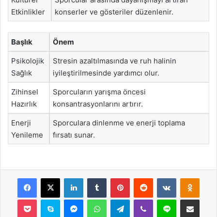
Etkinlikler
konserler ve gösteriler düzenlenir.
Başlık
Önem
Psikolojik
Stresin azaltılmasında ve ruh halinin
Sağlık
iyileştirilmesinde yardımcı olur.
Zihinsel
Sporcuların yarışma öncesi
Hazırlık
konsantrasyonlarını artırır.
Enerji
Sporculara dinlenme ve enerji toplama
Yenileme
fırsatı sunar.
Facebook
X
LinkedIn
Tumblr
Pinterest
Reddit
VKontakte
Odnok
Pocket
Skype
Messenger
WhatsApp
Telegram
Viber
Line
E-Posta ile payla