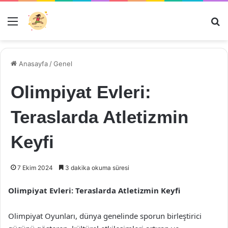
Menü
Ar
Anasayfa
/
Genel
Olimpiyat Evleri:
Teraslarda Atletizmin
Keyfi
7 Ekim 2024
3 dakika okuma süresi
Olimpiyat Evleri: Teraslarda Atletizmin Keyfi
Olimpiyat Oyunları, dünya genelinde sporun birleştirici