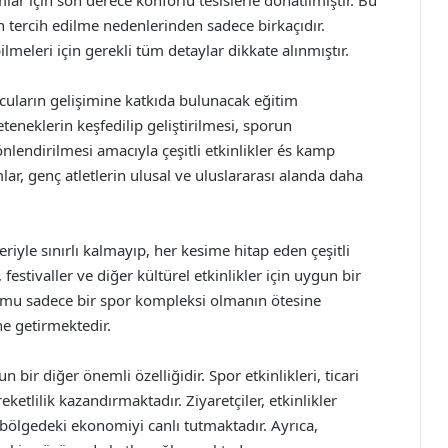
mlar için son derece konforlu tesislerle donatılmıştır. Bu
in tercih edilme nedenlerinden sadece birkaçıdır.
lmeleri için gerekli tüm detaylar dikkate alınmıştır.
uların gelişimine katkıda bulunacak eğitim
eneklerin keşfedilip geliştirilmesi, sporun
nlendirilmesi amacıyla çeşitli etkinlikler és kamp
r, genç atletlerin ulusal ve uluslararası alanda daha
riyle sınırlı kalmayıp, her kesime hitap eden çeşitli
 festivaller ve diğer kültürel etkinlikler için uygun bir
umu sadece bir spor kompleksi olmanın ötesine
e getirmektedir.
bir diğer önemli özelliğidir. Spor etkinlikleri, ticari
eketlilik kazandırmaktadır. Ziyaretçiler, etkinlikler
 bölgedeki ekonomiyi canlı tutmaktadır. Ayrıca,