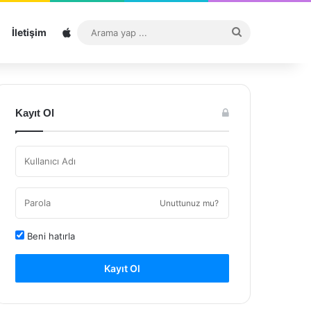
Sitemap
Arama
İletişim
yap
...
Kayıt Ol
Unuttunuz mu?
Beni hatırla
Kayıt Ol