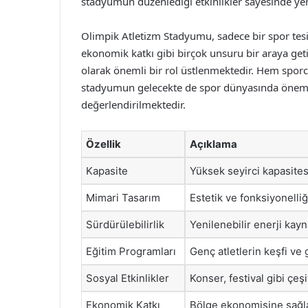
stadyumun düzenlediği etkinlikler sayesinde yer
Olimpik Atletizm Stadyumu, sadece bir spor tesis
ekonomik katkı gibi birçok unsuru bir araya getir
olarak önemli bir rol üstlenmektedir. Hem sporcu
stadyumun gelecekte de spor dünyasında önemli 
değerlendirilmektedir.
Özellik
Açıklama
Kapasite
Yüksek seyirci kapasites
Mimari Tasarım
Estetik ve fonksiyonelliğ
Sürdürülebilirlik
Yenilenebilir enerji kayn
Eğitim Programları
Genç atletlerin keşfi ve 
Sosyal Etkinlikler
Konser, festival gibi çeşi
Ekonomik Katkı
Bölge ekonomisine sağlad