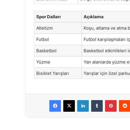
Spor Dalları
Açıklama
Atletizm
Koşu, atlama ve atma br
Futbol
Futbol karşılaşmaları i
Basketbol
Basketbol etkinlikleri 
Yüzme
Yan alanlarda yüzme etk
Bisiklet Yarışları
Yarışlar için özel park
Facebook
X
LinkedIn
Tumblr
Pintere