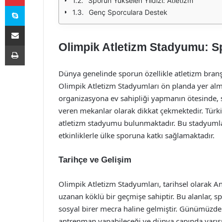
Sporun Yükselen Yıldızı: Atletizm
Skype
Genç Sporculara Destek
E-Posta ile paylaş
Olimpik Atletizm Stadyumu: Sp
Yazdır
Dünya genelinde sporun özellikle atletizm branş
Olimpik Atletizm Stadyumları ön planda yer alma
organizasyona ev sahipliği yapmanın ötesinde, s
veren mekanlar olarak dikkat çekmektedir. Türki
atletizm stadyumu bulunmaktadır. Bu stadyumla
etkinliklerle ülke sporuna katkı sağlamaktadır.
Tarihçe ve Gelişim
Olimpik Atletizm Stadyumları, tarihsel olarak 
uzanan köklü bir geçmişe sahiptir. Bu alanlar,
sosyal birer mecra haline gelmiştir. Günümüzde i
antrenman yapabileceği ve dünya çapında yarışm