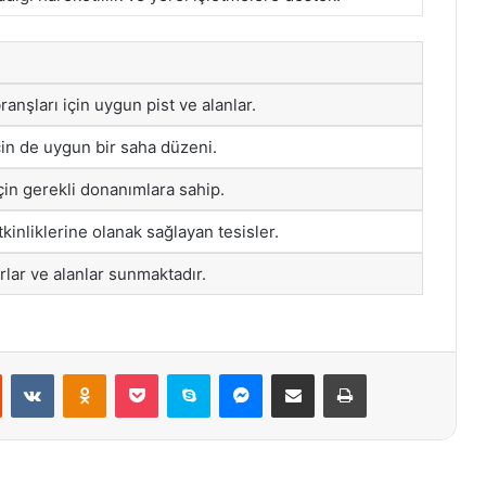
anşları için uygun pist ve alanlar.
çin de uygun bir saha düzeni.
için gerekli donanımlara sahip.
inliklerine olanak sağlayan tesisler.
urlar ve alanlar sunmaktadır.
st
Reddit
VKontakte
Odnoklassniki
Pocket
Skype
Messenger
E-Posta ile paylaş
Yazdır