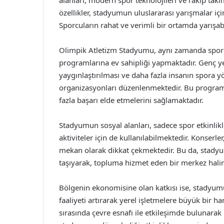
alanları, modern spor teknolojileri ve rakip takı
özellikler, stadyumun uluslararası yarışmalar iç
Sporcuların rahat ve verimli bir ortamda yarışabi
Olimpik Atletizm Stadyumu, aynı zamanda sporc
programlarına ev sahipliği yapmaktadır. Genç yet
yaygınlaştırılması ve daha fazla insanın spora yö
organizasyonları düzenlenmektedir. Bu programla
fazla başarı elde etmelerini sağlamaktadır.
Stadyumun sosyal alanları, sadece spor etkinlikle
aktiviteler için de kullanılabilmektedir. Konserler,
mekan olarak dikkat çekmektedir. Bu da, stady
taşıyarak, topluma hizmet eden bir merkez halin
Bölgenin ekonomisine olan katkısı ise, stadyumun 
faaliyeti artırarak yerel işletmelere büyük bir har
sırasında çevre esnafı ile etkileşimde bulunarak