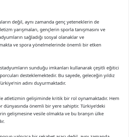
uların değil, aynı zamanda genç yeteneklerin de
letizm yarışmaları, gençlerin sporla tanışmasını ve
tadyumların sağladığı sosyal olanaklar ve
rmakta ve spora yönelmelerinde önemli bir etken
stadyumların sunduğu imkanları kullanarak çeşitli eğitici
orcuları desteklemektedir. Bu sayede, geleceğin yıldız
 Türkiye’nin adını duyurmaktadır.
e atletizmin gelişiminde kritik bir rol oynamaktadır. Hem
r dünyasında önemli bir yere sahiptir. Türkiye’deki
in gelişmesine vesile olmakta ve bu branşın ülke
ır.
porun yalnızca bir rekabet aracı değil, aynı zamanda