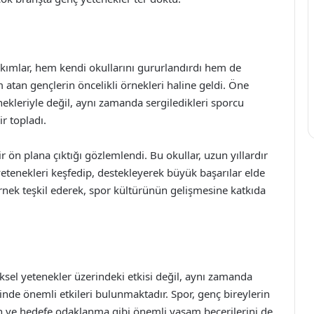
kımlar, hem kendi okullarını gururlandırdı hem de
atan gençlerin öncelikli örnekleri haline geldi. Öne
nekleriyle değil, aynı zamanda sergiledikleri sporcu
r topladı.
ir ön plana çıktığı gözlemlendi. Bu okullar, uzun yıllardır
etenekleri keşfedip, destekleyerek büyük başarılar elde
 örnek teşkil ederek, spor kültürünün gelişmesine katkıda
iksel yetenekler üzerindeki etkisi değil, aynı zamanda
rinde önemli etkileri bulunmaktadır. Spor, genç bireylerin
lin ve hedefe odaklanma gibi önemli yaşam becerilerini de