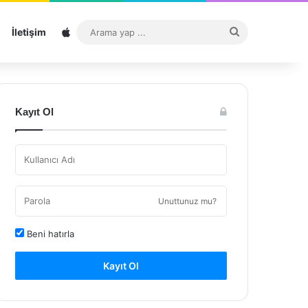
Sitemap
Arama
İletişim
yap
...
Kayıt Ol
Unuttunuz mu?
Beni hatırla
Kayıt Ol