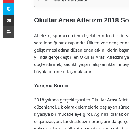
Skype
E-Posta ile paylaş
Okullar Arası Atletizm 2018 S
Yazdır
Atletizm, sporun en temel şekillerinden biridir ve
sergilendiği bir disiplindir. Ülkemizde gençleri
geliştirmesi adına düzenlenen etkinliklerin başı
yılında gerçekleştirilen Okullar Arası Atletizm yar
güçlendirmek, sağlıklı yaşam alışkanlıklarını te
büyük bir önem taşımaktadır.
Yarışma Süreci
2018 yılında gerçekleştirilen Okullar Arası Atleti
düzenlendi. İlk olarak elemelerle başlayan sürecin
kıyasıya bir mücadeleye girdi. Ağırlıklı olarak or
organizasyon, farklı atletizm branşlarında gerçe
yüksek atlama, gülle atma ve disk atma gibi bir