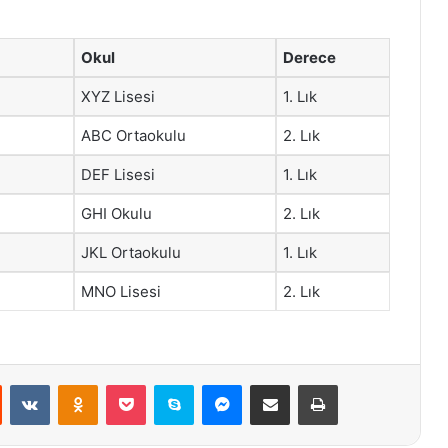
Okul
Derece
XYZ Lisesi
1. Lık
ABC Ortaokulu
2. Lık
DEF Lisesi
1. Lık
GHI Okulu
2. Lık
JKL Ortaokulu
1. Lık
MNO Lisesi
2. Lık
st
Reddit
VKontakte
Odnoklassniki
Pocket
Skype
Messenger
E-Posta ile paylaş
Yazdır