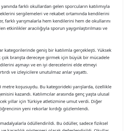
 yanında farklı okullardan gelen sporcuların katılımıyla
eneklerini sergilemeleri ve rekabet ortamında kendilerini
ler, farklı yarışmalarla hem kendilerini hem de okullarını
len etkinlikler aracılığıyla sporun yaygınlaştırılması ve
r kategorilerinde geniş bir katılımla gerçekleşti. Yüksek
k çok branşta dereceye girmek için büyük bir mücadele
lerini aşmayı ve en iyi derecelerini elde etmeyi
tırdı ve izleyicilere unutulmaz anlar yaşattı.
00 metre koşusuydu. Bu kategorideki yarışlarda, özellikle
ğenisini kazandı. Katılımcılar arasında genç yaşta ulusal
cek yıllar için Türkiye atletizmine umut verdi. Diğer
ğrencinin yeni rekorlar kırdığı gözlemlendi.
adalyalarla ödüllendirildi. Bu ödüller, sadece fiziksel
ve kararlılık göstergesi olarak değerlendirildi. Okullar