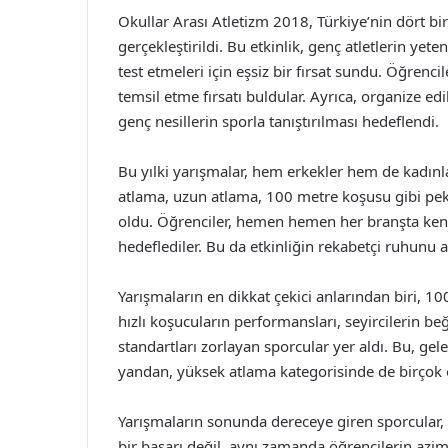
Okullar Arası Atletizm 2018, Türkiye’nin dört bir
gerçekleştirildi. Bu etkinlik, genç atletlerin yet
test etmeleri için eşsiz bir fırsat sundu. Öğrenci
temsil etme fırsatı buldular. Ayrıca, organize edi
genç nesillerin sporla tanıştırılması hedeflendi.
Bu yılki yarışmalar, hem erkekler hem de kadınla
atlama, uzun atlama, 100 metre koşusu gibi pe
oldu. Öğrenciler, hemen hemen her branşta kendi
hedeflediler. Bu da etkinliğin rekabetçi ruhunu ar
Yarışmaların en dikkat çekici anlarından biri, 1
hızlı koşucuların performansları, seyircilerin be
standartları zorlayan sporcular yer aldı. Bu, gele
yandan, yüksek atlama kategorisinde de birçok ö
Yarışmaların sonunda dereceye giren sporcular, m
bir başarı değil, aynı zamanda öğrencilerin azim 