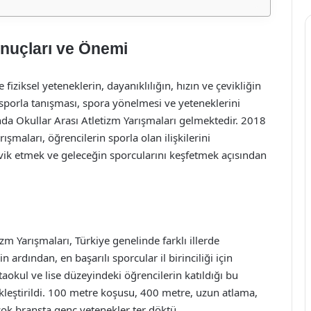
onuçları ve Önemi
 fiziksel yeteneklerin, dayanıklılığın, hızın ve çevikliğin
n sporla tanışması, spora yönelmesi ve yeteneklerini
nda Okullar Arası Atletizm Yarışmaları gelmektedir. 2018
ışmaları, öğrencilerin sporla olan ilişkilerini
şvik etmek ve geleceğin sporcularını keşfetmek açısından
zm Yarışmaları, Türkiye genelinde farklı illerde
 ardından, en başarılı sporcular il birinciliği için
taokul ve lise düzeyindeki öğrencilerin katıldığı bu
kleştirildi. 100 metre koşusu, 400 metre, uzun atlama,
çok branşta genç yetenekler ter döktü.