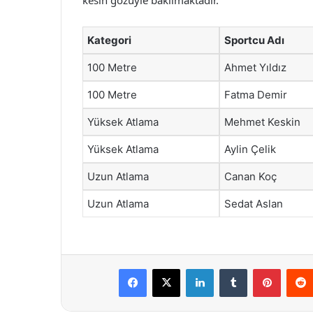
kesin gözüyle bakılmaktadır.
Kategori
Sportcu Adı
100 Metre
Ahmet Yıldız
100 Metre
Fatma Demir
Yüksek Atlama
Mehmet Keskin
Yüksek Atlama
Aylin Çelik
Uzun Atlama
Canan Koç
Uzun Atlama
Sedat Aslan
Facebook
X
LinkedIn
Tumblr
Pintere