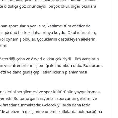
te oldukça göz önündeydi; birçok okul, diğer okullara
n sporcuların yanı sıra, katılımcı tüm atletler de
ici gücünü bir kez daha ortaya koydu. Okul idarecileri,
rol oynamış oldular. Çocuklarını destekleyen ailelerin
irdi.
sterdiği çaba ve özveri dikkat çekiciydi. Tüm yarışların
rin ve antrenörlerin iş birliği ile mümkün oldu. Bu durum,
 etti ve daha geniş çaplı etkinliklerin planlanması
teneklerini sergilemesi ve spor kültürünün yaygınlaşması
yer etti. Bu tür organizasyonlar, sporcunun gelişimi ve
ük fırsatlar sunmaktadır. Gelecek yıllarda daha fazla
ye’de atletizmin gelişimine önemli katkılarda bulunacağına