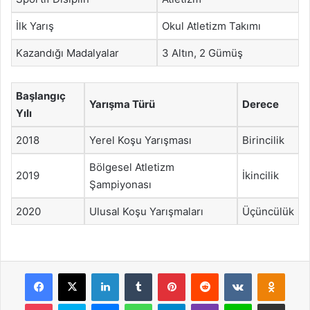
İlk Yarış
Okul Atletizm Takımı
Kazandığı Madalyalar
3 Altın, 2 Gümüş
Başlangıç
Yarışma Türü
Derece
Yılı
2018
Yerel Koşu Yarışması
Birincilik
Bölgesel Atletizm
2019
İkincilik
Şampiyonası
2020
Ulusal Koşu Yarışmaları
Üçüncülük
Facebook
X
LinkedIn
Tumblr
Pinterest
Reddit
VKontakte
Odnok
Pocket
Skype
Messenger
WhatsApp
Telegram
Viber
Line
E-Posta ile payla