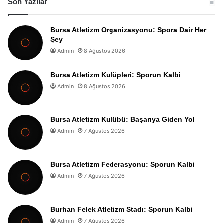
Son Yazılar
Bursa Atletizm Organizasyonu: Spora Dair Her
Şey
Admin
8 Ağustos 2026
Bursa Atletizm Kulüpleri: Sporun Kalbi
Admin
8 Ağustos 2026
Bursa Atletizm Kulübü: Başarıya Giden Yol
Admin
7 Ağustos 2026
Bursa Atletizm Federasyonu: Sporun Kalbi
Admin
7 Ağustos 2026
Burhan Felek Atletizm Stadı: Sporun Kalbi
Admin
7 Ağustos 2026