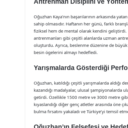
Antrenman Disiplini ve Yöntem
Oğuzhan Kaya’nın başarılarının arkasında yatan 
sahip olmasıdır. Haftanın her günü, farklı branş
fiziksel hem de mental olarak kendini geliştirdi. 
antrenmanları gibi çeşitli alanlarda uzman antr
oluşturdu. Ayrıca, beslenme düzenine de büyük
besin ögelerini almayı hedefledi.
Yarışmalarda Gösterdiği Perf
Oğuzhan, katıldığı çeşitli yarışmalarda aldığı de
kazandığı madalyalar, ulusal şampiyonalarda ulaş
getirdi. Özellikle 1500 metre ve 3000 metre gi
kıyaslandığı diğer genç atletler arasında öne çık
bulma fırsatını yakaladı ve Türkiye’yi temsil et
Oğuzhan’ın Felsefesi ve Hedef