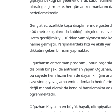
gıptayla baktığı bir yetenek olarak kabul edilm
olarak geliştirmekte, her gün antrenmanlarını 
hedeflemektedir.
Genç atlet, özellikle koşu disiplinlerinde göste
400 metre koşularında katıldığı birçok ulusal v
Hatta geçtiğimiz yıl, Türkiye Şampiyonası’nda ka
haline gelmiştir. Yarışmalardaki hızı ve akıllı yar
dikkatini çeken bir isim yapmaktadır.
Oğuzhan’ın antrenman programı, onun başarıları
disiplinli bir şekilde antrenman yapan Oğuzhan,
bu sayede hem hızını hem de dayanıklılığını artı
sayesinde, yavaş ama emin adımlarla hedeflerin
değil mental olarak da kendini hazırlamakta ve y
öğrenmektedir.
Oğuzhan Kaya’nın en büyük hayali, olimpiyatlard