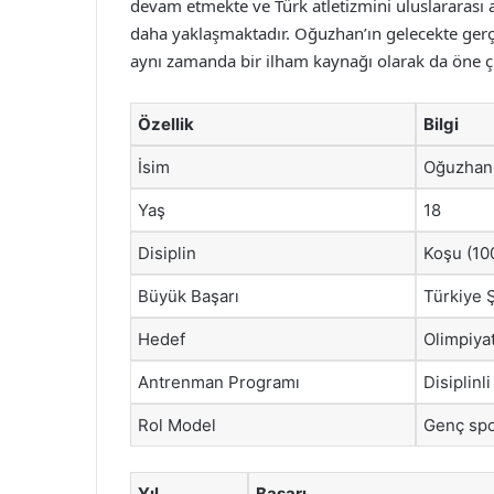
devam etmekte ve Türk atletizmini uluslararası 
daha yaklaşmaktadır. Oğuzhan’ın gelecekte gerçek
aynı zamanda bir ilham kaynağı olarak da öne çı
Özellik
Bilgi
İsim
Oğuzhan
Yaş
18
Disiplin
Koşu (10
Büyük Başarı
Türkiye 
Hedef
Olimpiyat
Antrenman Programı
Disiplinl
Rol Model
Genç spo
Yıl
Başarı