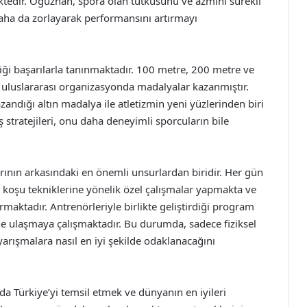
ektedir. Oğuzhan, spora olan tutkusunu ve azmini sürekli
daha da zorlayarak performansını artırmayı
rdiği başarılarla tanınmaktadır. 100 metre, 200 metre ve
e uluslararası organizasyonda madalyalar kazanmıştır.
zandığı altın madalya ile atletizmin yeni yüzlerinden biri
ış stratejileri, onu daha deneyimli sporcuların bile
nın arkasındaki en önemli unsurlardan biridir. Her gün
 koşu tekniklerine yönelik özel çalışmalar yapmakta ve
rmaktadır. Antrenörleriyle birlikte geliştirdiği program
e ulaşmaya çalışmaktadır. Bu durumda, sadece fiziksel
arışmalara nasıl en iyi şekilde odaklanacağını
a Türkiye’yi temsil etmek ve dünyanın en iyileri