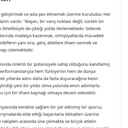
i geliştirmek ve asla pes etmemek üzerine kuruludur. Her
im vardır. "Başarı, bir varış noktası değil; sürekli bir
elsefesiyle de çıktığı yolda ilerlemektedir. Gelecek
alarında madalya kazanmak, olimpiyatlarda mücadele
deflerin yanı sıra, genç atletlere ilham vermek ve
mayı istemektedir.
nında önemli bir potansiyele sahip olduğunu kanıtlamış
lı performanslarıyla hem Türkiye’nin hem de dünya
cek yıllarda adını daha da fazla duyuracağına kesin
tirdiği yeni bir yıldız olma yolunda emin adımlarla
cu için bir ilham kaynağı olmaya devam edecektir.
yasında kendine sağlam bir yer edinmiş bir sporcu.
şmalarda elde ettiği başarılarla dikkatleri üzerine
le rakipleri arasında öne çıkmakta ve birçok atletin