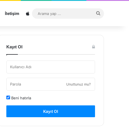
Sitemap
Arama
İletişim
yap
...
Kayıt Ol
Unuttunuz mu?
Beni hatırla
Kayıt Ol