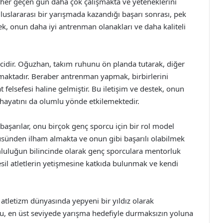
 her geçen gün daha çok çalışmakta ve yeteneklerini
luslararası bir yarışmada kazandığı başarı sonrası, pek
k, onun daha iyi antrenman olanakları ve daha kaliteli
ekicidir. Oğuzhan, takım ruhunu ön planda tutarak, diğer
amaktadır. Beraber antrenman yapmak, birbirlerini
elsefesi haline gelmiştir. Bu iletişim ve destek, onun
l hayatını da olumlu yönde etkilemektedir.
aşarılar, onu birçok genç sporcu için bir rol model
küsünden ilham almakta ve onun gibi başarılı olabilmek
uluğun bilincinde olarak genç sporculara mentorluk
il atletlerin yetişmesine katkıda bulunmak ve kendi
atletizm dünyasında yepyeni bir yıldız olarak
u, en üst seviyede yarışma hedefiyle durmaksızın yoluna