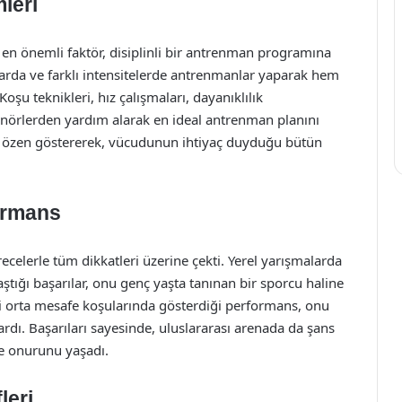
leri
en önemli faktör, disiplinli bir antrenman programına
larda ve farklı intensitelerde antrenmanlar yaparak hem
Koşu teknikleri, hız çalışmaları, dayanıklılık
enörlerden yardım alarak en ideal antrenman planını
 özen göstererek, vücudunun ihtiyaç duyduğu bütün
ormans
recelerle tüm dikkatleri üzerine çekti. Yerel yarışmalarda
tığı başarılar, onu genç yaşta tanınan bir sporcu haline
bi orta mesafe koşularında gösterdiği performans, onu
ardı. Başarıları sayesinde, uluslararası arenada da şans
me onurunu yaşadı.
leri