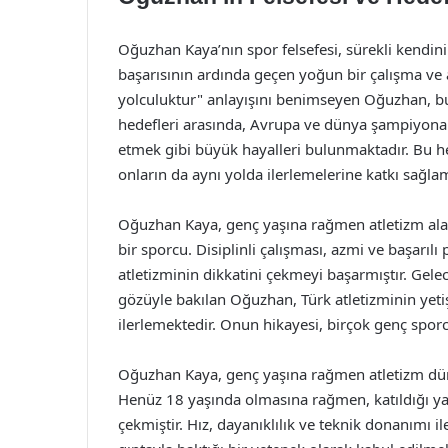
Oğuzhan Kaya’nın spor felsefesi, sürekli kendin
başarısının ardında geçen yoğun bir çalışma ve az
yolculuktur" anlayışını benimseyen Oğuzhan, bu f
hedefleri arasında, Avrupa ve dünya şampiyon
etmek gibi büyük hayalleri bulunmaktadır. Bu he
onların da aynı yolda ilerlemelerine katkı sağla
Oğuzhan Kaya, genç yaşına rağmen atletizm ala
bir sporcu. Disiplinli çalışması, azmi ve başarı
atletizminin dikkatini çekmeyi başarmıştır. Gele
gözüyle bakılan Oğuzhan, Türk atletizminin yetiş
ilerlemektedir. Onun hikayesi, birçok genç spor
Oğuzhan Kaya, genç yaşına rağmen atletizm dün
Henüz 18 yaşında olmasına rağmen, katıldığı yarı
çekmiştir. Hız, dayanıklılık ve teknik donanımı i