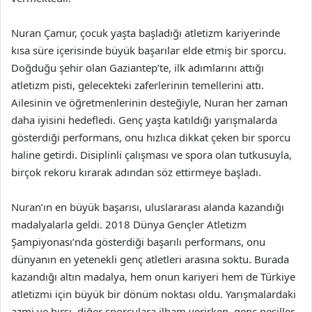
Nuran Çamur, çocuk yaşta başladığı atletizm kariyerinde
kısa süre içerisinde büyük başarılar elde etmiş bir sporcu.
Doğduğu şehir olan Gaziantep’te, ilk adımlarını attığı
atletizm pisti, gelecekteki zaferlerinin temellerini attı.
Ailesinin ve öğretmenlerinin desteğiyle, Nuran her zaman
daha iyisini hedefledi. Genç yaşta katıldığı yarışmalarda
gösterdiği performans, onu hızlıca dikkat çeken bir sporcu
haline getirdi. Disiplinli çalışması ve spora olan tutkusuyla,
birçok rekoru kırarak adından söz ettirmeye başladı.
Nuran’ın en büyük başarısı, uluslararası alanda kazandığı
madalyalarla geldi. 2018 Dünya Gençler Atletizm
Şampiyonası’nda gösterdiği başarılı performans, onu
dünyanın en yetenekli genç atletleri arasına soktu. Burada
kazandığı altın madalya, hem onun kariyeri hem de Türkiye
atletizmi için büyük bir dönüm noktası oldu. Yarışmalardaki
azmi ve hırsı, diğer sporculara ilham verirken, genç nesiller