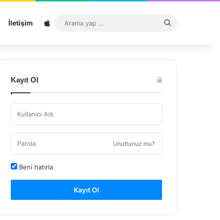
Sitemap
Arama
İletişim
yap
...
Kayıt Ol
Unuttunuz mu?
Beni hatırla
Kayıt Ol