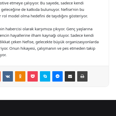
otive etmeye çalışıyor. Bu sayede, sadece kendi
n geleceğine de katkıda bulunuyor. Nefise’nin bu
 rol model olma hedefini de taşıdığını gösteriyor.
in habercisi olarak karşımıza çıkıyor. Genç yaşlarına
gencin hayallerine ilham kaynağı oluyor. Sadece kendi
a dikkat çeken Nefise, gelecekte büyük organizasyonlarda
eriyor. Onun hikayesi, çalışmanın ve pes etmeden takip
yor.
st
Reddit
VKontakte
Odnoklassniki
Pocket
Skype
Messenger
E-Posta ile paylaş
Yazdır