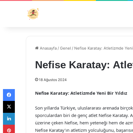
Anasayfa
/
Genel
/
Nefise Karatay: Atletizmde Yeni 
Nefise Karatay: Atle
18 Ağustos 2024
Facebook
Nefise Karatay: Atletizmde Yeni Bir Yıldız
X
Son yıllarda Türkiye, uluslararası arenada birço
LinkedIn
sporculardan biri de genç atlet Nefise Karatay. 
üzerine çeken Nefise, hem yeteneği hem de azmi
Pinterest
Nefise Karatay’ın atletizm yolculuğunu, başarısın