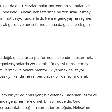
luklar da oldu. Yaralanmalar, antrenman sıkıntıları ve
runda kaldı. Ancak, her seferinde bu zorlukları aşmayı
onun motivasyonunu artırdı. Nefise, genç yaşına rağmen
larak gördü ve her seferinde daha da güçlenerek geri
da değil, uluslararası platformda da kendini göstermek.
ganizasyonlarda yer alarak, Türkiye’yi temsil etmeyi
ham vermek ve onlara mentorluk yapmak da istiyor.
 baskıyı, kendisine rehber olacak bir deneyim olarak
lam bir yer edinmiş genç bir yetenek. Başarıları, azmi ve
amanda genç nesillere örnek bir rol modeldir. Onun
r başarılabileceğinin somut bir örneğidir. Nefise’nin