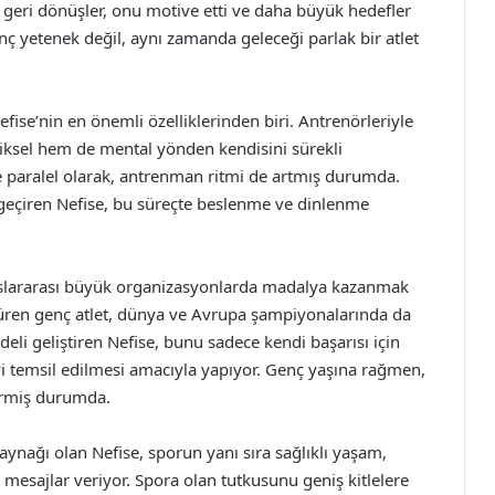
u geri dönüşler, onu motive etti ve daha büyük hedefler
nç yetenek değil, aynı zamanda geleceği parlak bir atlet
fise’nin en önemli özelliklerinden biri. Antrenörleriyle
iziksel hem de mental yönden kendisini sürekli
e paralel olarak, antrenman ritmi de artmış durumda.
geçiren Nefise, bu süreçte beslenme ve dinlenme
luslararası büyük organizasyonlarda madalya kazanmak
ürdüren genç atlet, dünya ve Avrupa şampiyonalarında da
eli geliştiren Nefise, bunu sadece kendi başarısı için
yi temsil edilmesi amacıyla yapıyor. Genç yaşına rağmen,
ştirmiş durumda.
ynağı olan Nefise, sporun yanı sıra sağlıklı yaşam,
ne mesajlar veriyor. Spora olan tutkusunu geniş kitlelere