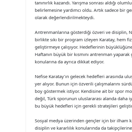
tanınırlık kazandı. Yarışma sonrası aldığı oluml
belirlemesine yardımcı oldu. Artık sadece bir ge
olarak değerlendirilmekteydi.
Antrenmanlarına gösterdiği özveri ve disiplin, Ne
birlikte sıkı bir program izleyen Karatay, hem f
geliştirmeye çalışıyor. Hedeflerinin büyüklüğün
Haftanın büyük bir kısmını antrenman yaparak 
konularına da ayrıca dikkat ediyor.
Nefise Karatay’ın gelecek hedefleri arasında u
yer alıyor. Bunun için özverili çalışmalarını s
boy göstermek istiyor. Kendisine ait bir spor mod
değil, Türk sporunun uluslararası alanda daha i
bu büyük hedefleri için gerekli stratejileri geli
Sosyal medya üzerinden gençler için bir ilham ka
disiplin ve kararlılık konularında da takipçileri