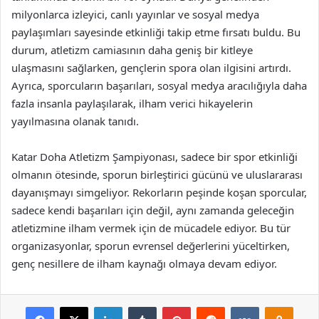
milyonlarca izleyici, canlı yayınlar ve sosyal medya
paylaşımları sayesinde etkinliği takip etme fırsatı buldu. Bu
durum, atletizm camiasının daha geniş bir kitleye
ulaşmasını sağlarken, gençlerin spora olan ilgisini artırdı.
Ayrıca, sporcuların başarıları, sosyal medya aracılığıyla daha
fazla insanla paylaşılarak, ilham verici hikayelerin
yayılmasına olanak tanıdı.
Katar Doha Atletizm Şampiyonası, sadece bir spor etkinliği
olmanın ötesinde, sporun birleştirici gücünü ve uluslararası
dayanışmayı simgeliyor. Rekorların peşinde koşan sporcular,
sadece kendi başarıları için değil, aynı zamanda geleceğin
atletizmine ilham vermek için de mücadele ediyor. Bu tür
organizasyonlar, sporun evrensel değerlerini yüceltirken,
genç nesillere de ilham kaynağı olmaya devam ediyor.
Facebook
X
LinkedIn
Tumblr
Pinterest
Reddit
VKontakte
Odnok