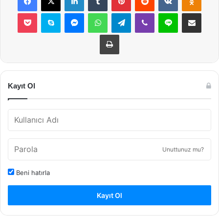
Pocket
Skype
Messenger
WhatsApp
Telegram
Viber
Line
E-Posta ile payla
Yazdır
Kayıt Ol
Unuttunuz mu?
Beni hatırla
Kayıt Ol