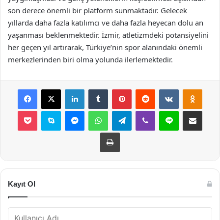
son derece önemli bir platform sunmaktadır. Gelecek
yıllarda daha fazla katılımcı ve daha fazla heyecan dolu an
yaşanması beklenmektedir. İzmir, atletizmdeki potansiyelini
her geçen yıl artırarak, Türkiye’nin spor alanındaki önemli
merkezlerinden biri olma yolunda ilerlemektedir.
Facebook
X
LinkedIn
Tumblr
Pinterest
Reddit
VKontakte
Odnok
Pocket
Skype
Messenger
WhatsApp
Telegram
Viber
Line
E-Posta ile payla
Yazdır
Kayıt Ol