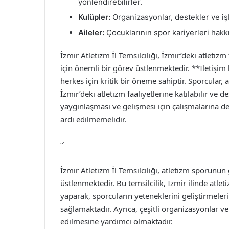
yönlendirebilirler.
Kulüpler:
Organizasyonlar, destekler ve işbir
Aileler:
Çocuklarının spor kariyerleri hakkın
İzmir Atletizm İl Temsilciliği, İzmir’deki atletiz
için önemli bir görev üstlenmektedir. **İletişim 
herkes için kritik bir öneme sahiptir. Sporcular, a
İzmir’deki atletizm faaliyetlerine katılabilir ve de
yaygınlaşması ve gelişmesi için çalışmalarına d
ardı edilmemelidir.
“`
İzmir Atletizm İl Temsilciliği, atletizm sporunun 
üstlenmektedir. Bu temsilcilik, İzmir ilinde atlet
yaparak, sporcuların yeteneklerini geliştirmeler
sağlamaktadır. Ayrıca, çeşitli organizasyonlar v
edilmesine yardımcı olmaktadır.