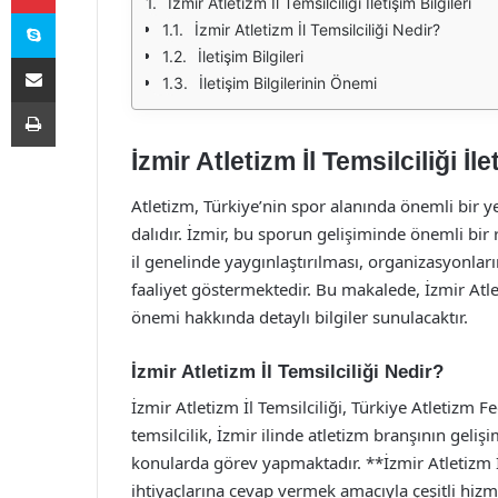
İzmir Atletizm İl Temsilciliği İletişim Bilgileri
Skype
İzmir Atletizm İl Temsilciliği Nedir?
İletişim Bilgileri
E-Posta ile paylaş
İletişim Bilgilerinin Önemi
Yazdır
İzmir Atletizm İl Temsilciliği İle
Atletizm, Türkiye’nin spor alanında önemli bir y
dalıdır. İzmir, bu sporun gelişiminde önemli bir 
il genelinde yaygınlaştırılması, organizasyonla
faaliyet göstermektedir. Bu makalede, İzmir Atletiz
önemi hakkında detaylı bilgiler sunulacaktır.
İzmir Atletizm İl Temsilciliği Nedir?
İzmir Atletizm İl Temsilciliği, Türkiye Atletizm 
temsilcilik, İzmir ilinde atletizm branşının geli
konularda görev yapmaktadır. **İzmir Atletizm İl
ihtiyaçlarına cevap vermek amacıyla çeşitli hiz