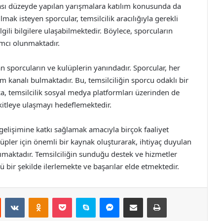
rarası düzeyde yapılan yarışmalara katılım konusunda da
mak isteyen sporcular, temsilcilik aracılığıyla gerekli
ili bilgilere ulaşabilmektedir. Böylece, sporcuların
ımcı olunmaktadır.
aman sporcuların ve kulüplerin yanındadır. Sporcular, her
işim kanalı bulmaktadır. Bu, temsilciliğin sporcu odaklı bir
a, temsilcilik sosyal medya platformları üzerinden de
r kitleye ulaşmayı hedeflemektedir.
 gelişimine katkı sağlamak amacıyla birçok faaliyet
ulüpler için önemli bir kaynak oluşturarak, ihtiyaç duyulan
anımaktadır. Temsilciliğin sunduğu destek ve hizmetler
 bir şekilde ilerlemekte ve başarılar elde etmektedir.
st
Reddit
VKontakte
Odnoklassniki
Pocket
Skype
Messenger
E-Posta ile paylaş
Yazdır