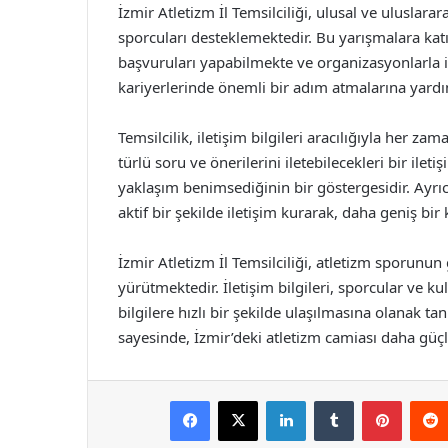
İzmir Atletizm İl Temsilciliği, ulusal ve ulusla
sporcuları desteklemektedir. Bu yarışmalara katıl
başvuruları yapabilmekte ve organizasyonlarla ilg
kariyerlerinde önemli bir adım atmalarına yard
Temsilcilik, iletişim bilgileri aracılığıyla her z
türlü soru ve önerilerini iletebilecekleri bir ilet
yaklaşım benimsediğinin bir göstergesidir. Ayrıc
aktif bir şekilde iletişim kurarak, daha geniş bi
İzmir Atletizm İl Temsilciliği, atletizm sporunun
yürütmektedir. İletişim bilgileri, sporcular ve k
bilgilere hızlı bir şekilde ulaşılmasına olanak t
sayesinde, İzmir’deki atletizm camiası daha güçlü
Facebook
X
LinkedIn
Tumblr
Pintere