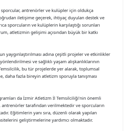
ri, sporcular, antrenörler ve kulüpler için oldukça
 doğrudan iletişime geçerek, ihtiyaç duyulan destek ve
a sporcuların ve kulüplerin karşılaştığı sorunları
um, atletizmin gelişimi açısından büyük bir katkı
n yaygınlaştırılması adına çeşitli projeler ve etkinlikler
yönlendirilmesi ve sağlıklı yaşam alışkanlıklarının
emsilcilik, bu tür projelerde yer alarak, toplumsal
e, daha fazla bireyin atletizm sporuyla tanışması
ramları da İzmir Atletizm İl Temsilciliği’nin önemli
r, antrenörler tarafından verilmektedir ve sporcuların
adır. Eğitimlerin yanı sıra, düzenli olarak yapılan
itelerini geliştirmelerine yardımcı olmaktadır.