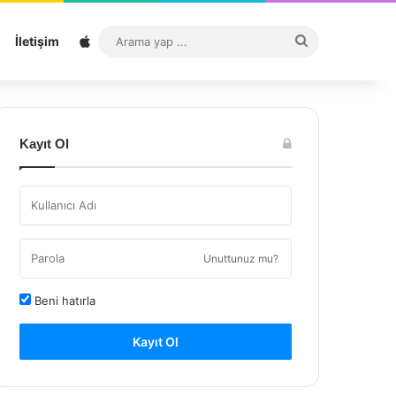
Sitemap
Arama
İletişim
yap
...
Kayıt Ol
Unuttunuz mu?
Beni hatırla
Kayıt Ol