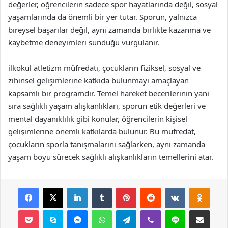
değerler, öğrencilerin sadece spor hayatlarında değil, sosyal
yaşamlarında da önemli bir yer tutar. Sporun, yalnızca
bireysel başarılar değil, aynı zamanda birlikte kazanma ve
kaybetme deneyimleri sunduğu vurgulanır.
ilkokul atletizm müfredatı, çocukların fiziksel, sosyal ve
zihinsel gelişimlerine katkıda bulunmayı amaçlayan
kapsamlı bir programdır. Temel hareket becerilerinin yanı
sıra sağlıklı yaşam alışkanlıkları, sporun etik değerleri ve
mental dayanıklılık gibi konular, öğrencilerin kişisel
gelişimlerine önemli katkılarda bulunur. Bu müfredat,
çocukların sporla tanışmalarını sağlarken, aynı zamanda
yaşam boyu sürecek sağlıklı alışkanlıkların temellerini atar.
Facebook
X
LinkedIn
Tumblr
Pinterest
Reddit
VKontakte
Odnok
Pocket
Skype
Messenger
WhatsApp
Telegram
Viber
Line
E-Posta ile payla