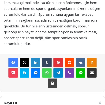
karşımıza çıkmaktadır. Bu tür hilelerin önlenmesi için hem
sporcuların hem de spor organizasyonlarının üzerine düşen
sorumluluklar vardır. Sporun ruhuna uygun bir rekabet
ortamının sağlanması, adaletin ve eşitliğin korunması için
gereklidir. Bu tür hilelerin üstesinden gelmek, sporun
geleceği için hayati öneme sahiptir. Sporun temiz kalması,
sadece sporcuların değil, tüm spor camiasının ortak
sorumluluğudur.
Facebook
X
LinkedIn
Tumblr
Pinterest
Reddit
VKontakte
Odnok
Pocket
Skype
Messenger
WhatsApp
Telegram
Viber
Line
E-Posta ile payla
Yazdır
Kayıt Ol