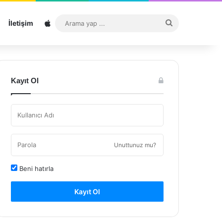
Sitemap
Arama
İletişim
yap
...
Kayıt Ol
Unuttunuz mu?
Beni hatırla
Kayıt Ol