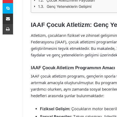
Çocuk Atletizminin Faydaları
Skype
Genç Yeteneklerin Gelişimi
E-Posta ile paylaş
IAAF Çocuk Atletizm: Genç Yet
Yazdır
Atletizm, çocukların fiziksel ve zihinsel gelişim
Federasyonu (IAAF), çocuk atletizmi programları
geliştirilmesini teşvik etmektedir. Bu makalede
faydalar ve genç yeteneklerin gelişimi üzerindeki 
IAAF Çocuk Atletizm Programının Amacı
IAAF çocuk atletizm programı, gençlerin sporla t
artırmak amacıyla oluşturulmuştur. Bu program, 
yardımcı olurken, aynı zamanda sosyal becerile
hedefleri arasında şunlar bulunmaktadır:
Fiziksel Gelişim:
Çocukların motor becerile
Sosyal Beceriler:
Takım çalışması, liderlik