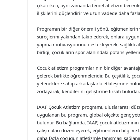
çıkarırken, aynı zamanda temel atletizm becerile
ilişkilerini güçlendirir ve uzun vadede daha fazl
Programın bir diğer önemli yönü, eğitmenlerin ve
süreçlerini yakından takip ederek, onlara uygun 
yapma motivasyonunu destekleyerek, sağlıklı al
birliği, çocukların spor alanındaki potansiyeller
Çocuk atletizm programlarının bir diğer avantajı,
gelerek birlikte öğrenmeleridir. Bu çeşitlilik, çoc
yeteneklere sahip arkadaşlarla etkileşimde bulun
zorlayarak, kendilerini geliştirme fırsatı bulurlar
IAAF Çocuk Atletizm programı, uluslararası düzey
uygulanan bu program, global ölçekte genç yeten
bulunur. Bu bağlamda, IAAF, çocuk atletizminin y
çalışmaları düzenleyerek, eğitmenlerin bilgi ve 
daha fazla çocuğun atletizmle tanışması sağlanır