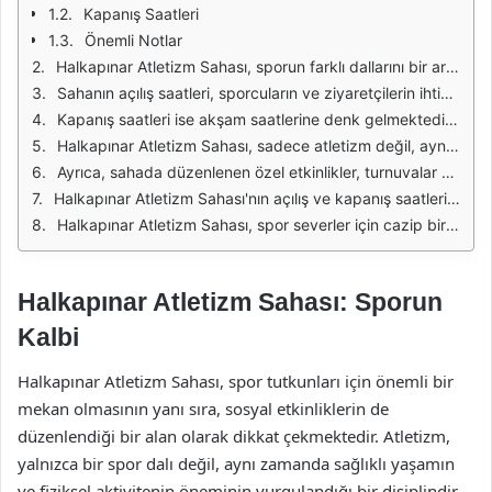
Kapanış Saatleri
Önemli Notlar
Halkapınar Atletizm Sahası, sporun farklı dallarını bir arada bulabileceğiniz modern bir tesis olarak öne çıkıyor. Tesis, atletizm tutkunları için özel olarak tasarlanmış alanlarla donatılmıştır. Hem profesyonel sporcular hem de amatörler için uygun koşullar sunan sahada, günün her saatinde antrenman yapma imkânı bulunmaktadır.
Sahanın açılış saatleri, sporcuların ve ziyaretçilerin ihtiyaçlarına göre düzenlenmiştir. Genellikle sabah saatlerinde başlayan etkinlikler, gün boyunca devam eder. Bu durum, özellikle sabah erken saatlerde spor yapmayı seven bireyler için büyük bir avantaj sağlamaktadır. Açılış saatleri, sezonluk değişiklikler gösterebilir, bu nedenle güncel bilgilere ulaşmak önemlidir.
Kapanış saatleri ise akşam saatlerine denk gelmektedir. Özellikle yaz aylarında gün ışığının uzun sürmesi, sporcuların antrenmanlarını daha geç saatlere kadar yapabilmesine olanak tanır. Kapanış saatleri, kış aylarında ise daha erken bir saate çekilebilir. Bu değişiklikler, hava koşullarına ve gün ışığına bağlı olarak düzenlenmektedir.
Halkapınar Atletizm Sahası, sadece atletizm değil, aynı zamanda diğer spor dallarında da faaliyet gösteren bir tesistir. Bu nedenle, sahada farklı etkinliklerin olduğu günlerde açılış ve kapanış saatleri değişiklik gösterebilir. Sporcuların ve ziyaretçilerin bu durumları dikkate alarak plan yapmaları önerilmektedir.
Ayrıca, sahada düzenlenen özel etkinlikler, turnuvalar veya yarışmalar, açılış ve kapanış saatlerinde değişikliklere neden olabilir. Bu tür durumlar için önceden bilgilendirme yapılmakta ve duyurularla sporculara ulaşılmaktadır. Bu sayede, herkesin doğru bilgiye sahip olması sağlanmaktadır.
Halkapınar Atletizm Sahası'nın açılış ve kapanış saatleri, tesisin yönetimi tarafından belirlenmektedir. Bu saatlerin belirlenmesinde, sporcuların ve ziyaretçilerin ihtiyaçlarının yanı sıra, güvenlik ve bakım gereksinimleri de göz önünde bulundurulmaktadır. Tesisin her zaman en iyi koşullarda hizmet vermesi hedeflenmektedir.
Halkapınar Atletizm Sahası, spor severler için cazip bir seçenek sunmakta ve açılış ile kapanış saatleriyle ilgili güncel bilgilerin takip edilmesi önem arz etmektedir. Sporcuların, sahayı en verimli şekilde kullanabilmesi için bu saatleri dikkate alması gerekmektedir.
Halkapınar Atletizm Sahası: Sporun
Kalbi
Halkapınar Atletizm Sahası, spor tutkunları için önemli bir
mekan olmasının yanı sıra, sosyal etkinliklerin de
düzenlendiği bir alan olarak dikkat çekmektedir. Atletizm,
yalnızca bir spor dalı değil, aynı zamanda sağlıklı yaşamın
ve fiziksel aktivitenin öneminin vurgulandığı bir disiplindir.