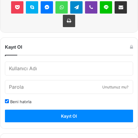
Pocket
Skype
Messenger
WhatsApp
Telegram
Viber
Line
E-Posta ile payla
Yazdır
Kayıt Ol
Unuttunuz mu?
Beni hatırla
Kayıt Ol