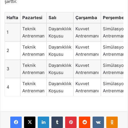
şarttır.
Hafta
Pazartesi
Salı
Çarşamba
Perşembe
Teknik
Dayanıklılık
Kuvvet
Simülasyon
1
Antrenman
Koşusu
Antrenmanı
Antrenmanı
Teknik
Dayanıklılık
Kuvvet
Simülasyon
2
Antrenman
Koşusu
Antrenmanı
Antrenmanı
Teknik
Dayanıklılık
Kuvvet
Simülasyon
3
Antrenman
Koşusu
Antrenmanı
Antrenmanı
Teknik
Dayanıklılık
Kuvvet
Simülasyon
4
Antrenman
Koşusu
Antrenmanı
Antrenmanı
Facebook
X
LinkedIn
Tumblr
Pinterest
Reddit
VKontakte
Odnok