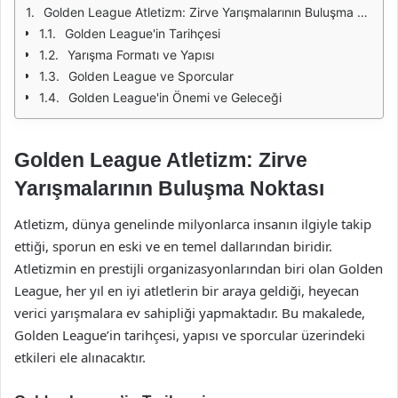
Golden League Atletizm: Zirve Yarışmalarının Buluşma Noktası
Golden League'in Tarihçesi
Yarışma Formatı ve Yapısı
Golden League ve Sporcular
Golden League'in Önemi ve Geleceği
Golden League Atletizm: Zirve
Yarışmalarının Buluşma Noktası
Atletizm, dünya genelinde milyonlarca insanın ilgiyle takip
ettiği, sporun en eski ve en temel dallarından biridir.
Atletizmin en prestijli organizasyonlarından biri olan Golden
League, her yıl en iyi atletlerin bir araya geldiği, heyecan
verici yarışmalara ev sahipliği yapmaktadır. Bu makalede,
Golden League’in tarihçesi, yapısı ve sporcular üzerindeki
etkileri ele alınacaktır.