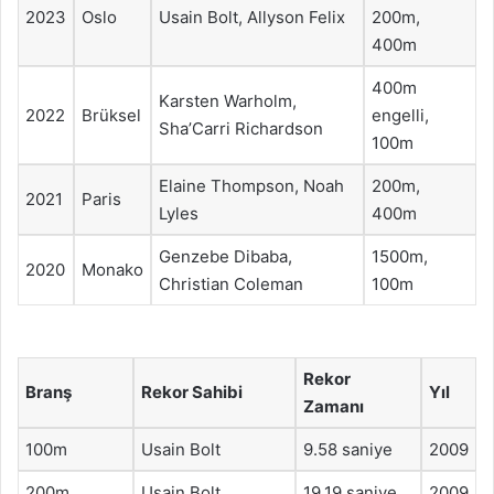
2023
Oslо
Usain Bolt, Allyson Felix
200m,
400m
400m
Karsten Warholm,
2022
Brüksel
engelli,
Sha’Carri Richardson
100m
Elaine Thompson, Noah
200m,
2021
Paris
Lyles
400m
Genzebe Dibaba,
1500m,
2020
Monako
Christian Coleman
100m
Rekor
Branş
Rekor Sahibi
Yıl
Zamanı
100m
Usain Bolt
9.58 saniye
2009
200m
Usain Bolt
19.19 saniye
2009