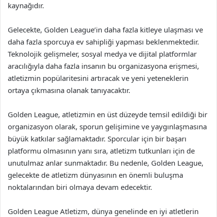
kaynağıdır.
Gelecekte, Golden League’in daha fazla kitleye ulaşması ve
daha fazla sporcuya ev sahipliği yapması beklenmektedir.
Teknolojik gelişmeler, sosyal medya ve dijital platformlar
aracılığıyla daha fazla insanın bu organizasyona erişmesi,
atletizmin popülaritesini artıracak ve yeni yeteneklerin
ortaya çıkmasına olanak tanıyacaktır.
Golden League, atletizmin en üst düzeyde temsil edildiği bir
organizasyon olarak, sporun gelişimine ve yaygınlaşmasına
büyük katkılar sağlamaktadır. Sporcular için bir başarı
platformu olmasının yanı sıra, atletizm tutkunları için de
unutulmaz anlar sunmaktadır. Bu nedenle, Golden League,
gelecekte de atletizm dünyasının en önemli buluşma
noktalarından biri olmaya devam edecektir.
Golden League Atletizm, dünya genelinde en iyi atletlerin