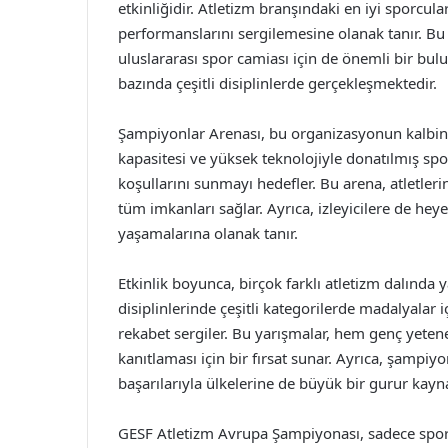
etkinliğidir. Atletizm branşındaki en iyi sporcular
performanslarını sergilemesine olanak tanır. Bu
uluslararası spor camiası için de önemli bir bu
bazında çeşitli disiplinlerde gerçekleşmektedir.
Şampiyonlar Arenası, bu organizasyonun kalbini 
kapasitesi ve yüksek teknolojiyle donatılmış spor
koşullarını sunmayı hedefler. Bu arena, atletler
tüm imkanları sağlar. Ayrıca, izleyicilere de h
yaşamalarına olanak tanır.
Etkinlik boyunca, birçok farklı atletizm dalınd
disiplinlerinde çeşitli kategorilerde madalyalar i
rekabet sergiler. Bu yarışmalar, hem genç yeten
kanıtlaması için bir fırsat sunar. Ayrıca, şampiy
başarılarıyla ülkelerine de büyük bir gurur kayn
GESF Atletizm Avrupa Şampiyonası, sadece sporc