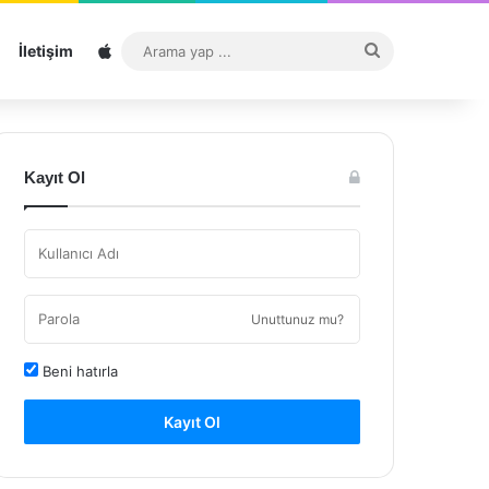
Sitemap
Arama
İletişim
yap
...
Kayıt Ol
Unuttunuz mu?
Beni hatırla
Kayıt Ol