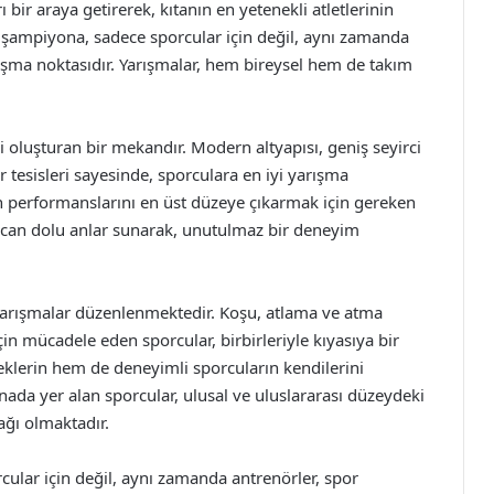
ı bir araya getirerek, kıtanın en yetenekli atletlerinin
 şampiyona, sadece sporcular için değil, aynı zamanda
luşma noktasıdır. Yarışmalar, hem bireysel hem de takım
oluşturan bir mekandır. Modern altyapısı, geniş seyirci
 tesisleri sayesinde, sporculara en iyi yarışma
in performanslarını en üst düzeye çıkarmak için gereken
eyecan dolu anlar sunarak, unutulmaz bir deneyim
a yarışmalar düzenlenmektedir. Koşu, atlama ve atma
çin mücadele eden sporcular, birbirleriyle kıyasıya bir
eklerin hem de deneyimli sporcuların kendilerini
onada yer alan sporcular, ulusal ve uluslararası düzeydeki
ağı olmaktadır.
ular için değil, aynı zamanda antrenörler, spor