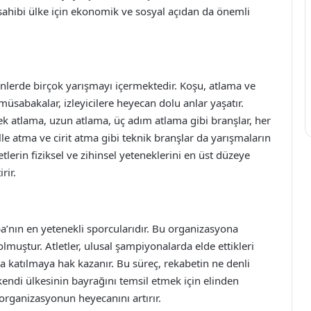
 sahibi ülke için ekonomik ve sosyal açıdan da önemli
inlerde birçok yarışmayı içermektedir. Koşu, atlama ve
 müsabakalar, izleyicilere heyecan dolu anlar yaşatır.
ek atlama, uzun atlama, üç adım atlama gibi branşlar, her
lle atma ve cirit atma gibi teknik branşlar da yarışmaların
etlerin fiziksel ve zihinsel yeteneklerini en üst düzeye
rir.
a’nın en yetenekli sporcularıdır. Bu organizasyona
olmuştur. Atletler, ulusal şampiyonalarda elde ettikleri
 katılmaya hak kazanır. Bu süreç, rekabetin ne denli
kendi ülkesinin bayrağını temsil etmek için elinden
organizasyonun heyecanını artırır.