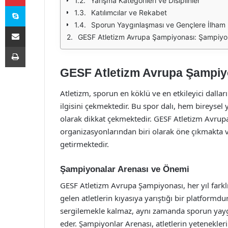
Yarışma Kategorileri ve Disiplinler
Skype
Katılımcılar ve Rekabet
Sporun Yaygınlaşması ve Gençlere İlham
E-Posta ile paylaş
GESF Atletizm Avrupa Şampiyonası: Şampiyon
Yazdır
GESF Atletizm Avrupa Şampiy
Atletizm, sporun en köklü ve en etkileyici dalla
ilgisini çekmektedir. Bu spor dalı, hem bireysel
olarak dikkat çekmektedir. GESF Atletizm Avrup
organizasyonlarından biri olarak öne çıkmakta ve
getirmektedir.
Şampiyonalar Arenası ve Önemi
GESF Atletizm Avrupa Şampiyonası, her yıl farkl
gelen atletlerin kıyasıya yarıştığı bir platformd
sergilemekle kalmaz, aynı zamanda sporun yayg
eder. Şampiyonlar Arenası, atletlerin yetenekle