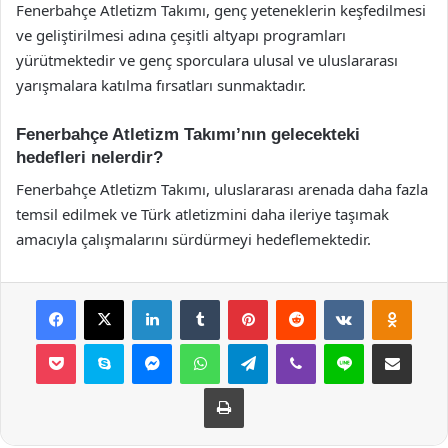
Fenerbahçe Atletizm Takımı, genç yeteneklerin keşfedilmesi
ve geliştirilmesi adına çeşitli altyapı programları
yürütmektedir ve genç sporculara ulusal ve uluslararası
yarışmalara katılma fırsatları sunmaktadır.
Fenerbahçe Atletizm Takımı’nın gelecekteki
hedefleri nelerdir?
Fenerbahçe Atletizm Takımı, uluslararası arenada daha fazla
temsil edilmek ve Türk atletizmini daha ileriye taşımak
amacıyla çalışmalarını sürdürmeyi hedeflemektedir.
Facebook
X
LinkedIn
Tumblr
Pinterest
Reddit
VKontakte
Odnok
Pocket
Skype
Messenger
WhatsApp
Telegram
Viber
Line
E-Posta ile payla
Yazdır