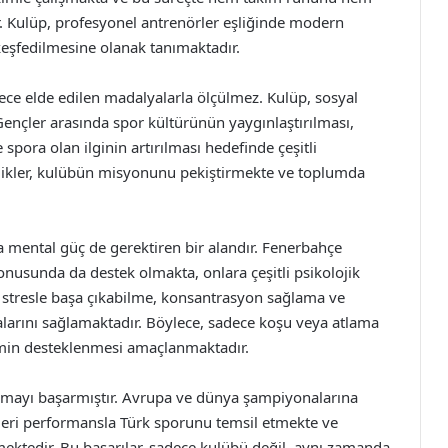
r. Kulüp, profesyonel antrenörler eşliğinde modern
keşfedilmesine olanak tanımaktadır.
dece elde edilen madalyalarla ölçülmez. Kulüp, sosyal
Gençler arasında spor kültürünün yaygınlaştırılması,
 spora olan ilginin artırılması hedefinde çeşitli
likler, kulübün misyonunu pekiştirmekte ve toplumda
a mental güç de gerektiren bir alandır. Fenerbahçe
konusunda da destek olmakta, onlara çeşitli psikolojik
n stresle başa çıkabilme, konsantrasyon sağlama ve
larını sağlamaktadır. Böylece, sadece koşu veya atlama
işimin desteklenmesi amaçlanmaktadır.
urmayı başarmıştır. Avrupa ve dünya şampiyonalarına
kleri performansla Türk sporunu temsil etmekte ve
ektedir. Bu başarılar, sadece kulübü değil, aynı zamanda