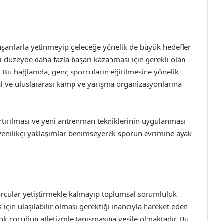
şarılarla yetinmeyip geleceğe yönelik de büyük hedefler
sı düzeyde daha fazla başarı kazanması için gerekli olan
r. Bu bağlamda, genç sporcuların eğitilmesine yönelik
l ve uluslararası kamp ve yarışma organizasyonlarına
rtırılması ve yeni antrenman tekniklerinin uygulanması
yenilikçi yaklaşımlar benimseyerek sporun evrimine ayak
orcular yetiştirmekle kalmayıp toplumsal sorumluluk
çin ulaşılabilir olması gerektiği inancıyla hareket eden
rçok çocuğun atletizmle tanışmasına vesile olmaktadır. Bu