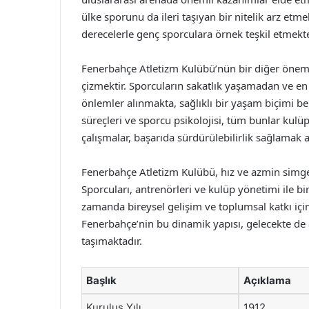
ülke sporunu da ileri taşıyan bir nitelik arz etm
derecelerle genç sporculara örnek teşkil etmekte
Fenerbahçe Atletizm Kulübü’nün bir diğer önemli
çizmektir. Sporcuların sakatlık yaşamadan ve en 
önlemler alınmakta, sağlıklı bir yaşam biçimi b
süreçleri ve sporcu psikolojisi, tüm bunlar kulüp 
çalışmalar, başarıda sürdürülebilirlik sağlamak 
Fenerbahçe Atletizm Kulübü, hız ve azmin simges
Sporcuları, antrenörleri ve kulüp yönetimi ile bi
zamanda bireysel gelişim ve toplumsal katkı içi
Fenerbahçe’nin bu dinamik yapısı, gelecekte de 
taşımaktadır.
Başlık
Açıklama
Kuruluş Yılı
1912