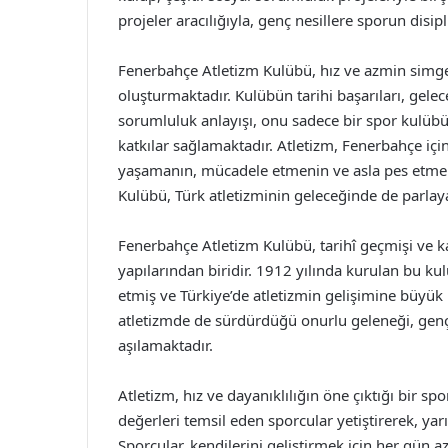
projeler aracılığıyla, genç nesillere sporun disi
Fenerbahçe Atletizm Kulübü, hız ve azmin simges
oluşturmaktadır. Kulübün tarihi başarıları, gele
sorumluluk anlayışı, onu sadece bir spor kulüb
katkılar sağlamaktadır. Atletizm, Fenerbahçe içi
yaşamanın, mücadele etmenin ve asla pes etm
Kulübü, Türk atletizminin geleceğinde de parlay
Fenerbahçe Atletizm Kulübü, tarihî geçmişi ve 
yapılarından biridir. 1912 yılında kurulan bu kul
etmiş ve Türkiye’de atletizmin gelişimine büyü
atletizmde de sürdürdüğü onurlu geleneği, genç
aşılamaktadır.
Atletizm, hız ve dayanıklılığın öne çıktığı bir sp
değerleri temsil eden sporcular yetiştirerek, ya
Sporcular, kendilerini geliştirmek için her gün