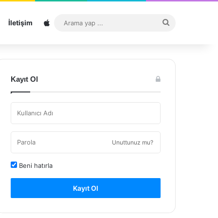
Sitemap
Arama
İletişim
yap
...
Kayıt Ol
Unuttunuz mu?
Beni hatırla
Kayıt Ol