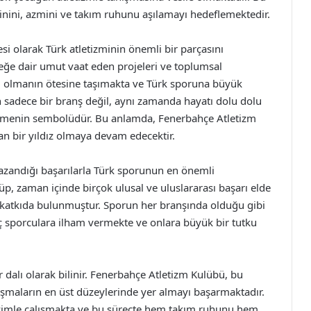
plinini, azmini ve takım ruhunu aşılamayı hedeflemektedir.
i olarak Türk atletizminin önemli bir parçasını
ceğe dair umut vaat eden projeleri ve toplumsal
ü olmanın ötesine taşımakta ve Türk sporuna büyük
n sadece bir branş değil, aynı zamanda hayatı dolu dolu
emenin sembolüdür. Bu anlamda, Fenerbahçe Atletizm
an bir yıldız olmaya devam edecektir.
kazandığı başarılarla Türk sporunun en önemli
üp, zaman içinde birçok ulusal ve uluslararası başarı elde
k katkıda bulunmuştur. Sporun her branşında olduğu gibi
 sporculara ilham vermekte ve onlara büyük bir tutku
or dalı olarak bilinir. Fenerbahçe Atletizm Kulübü, bu
rışmaların en üst düzeylerinde yer almayı başarmaktadır.
 azimle çalışmakta ve bu süreçte hem takım ruhunu hem