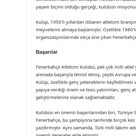
yaşam biçimi olduğu gerçeği, kulübün misyonun
Kulüp, 1950’li yıllardan itibaren atletizm branş
meyvelerini almaya başlamıştır. Özellikle 1980’l
organizasyonlarında sıkça öne çıkan Fenerbahçe, 
Başarılar
Fenerbahçe Atletizm Kulübü, pek çok milli atlet ye
arenada başarıyla temsil etmiş, çeşitli Avrupa 
Kulüp, özellikle genç yeteneklerin keşfedilmesi 
yapıya verdiği önem ve tesis yatırımları, genç at
geliştirmelerine olanak sağlamaktadır.
Kulübün en önemli başarılarından biri, Türkiye S
Fenerbahçe, bu şampiyona tarihinde birçok kez bi
yazdırmıştır. Aynı zamanda, Türk milli takımı a
önemli dereceler elde etmiştir.