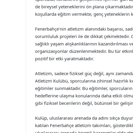
de bireysel yeteneklerini ön plana çıkarmaktadı
koşullarda eğitim vermekte, genç yeteneklerin 
Fenerbahçe’nin atletizm alanındaki başarısı, sa
sorumluluk projeleri ile de dikkat çekmektedir. 
sağlıklı yaşam alışkanlıklarının kazandırılması ve
organizasyonlar düzenlenmektedir. Bu tür etkin
pozitif bir etki yaratmaktadır.
Atletizm, sadece fiziksel güç değil, aynı zamand
Atletizm Kulübü, sporcularına zihinsel hazırlık 
eğitimler sunmaktadır. Bu eğitimler, sporcuları
hedeflerine ulaşma konularında daha etkili olma
gibi fiziksel becerilerin değil, bütünsel bir gel
Kulüp, uluslararası arenada da adını sıkça duy
katılan Fenerbahçe atletizm takımları, gösterdi
uluslararası arenada önemli kazanımlar elde etm