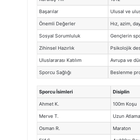
Başarılar
Ulusal ve ulu
Önemli Değerler
Hız, azim, day
Sosyal Sorumluluk
Gençlerin spo
Zihinsel Hazırlık
Psikolojik de
Uluslararası Katılım
Avrupa ve dü
Sporcu Sağlığı
Beslenme pro
Sporcu İsimleri
Disiplin
Ahmet K.
100m Koşu
Merve T.
Uzun Atlam
Osman R.
Maraton