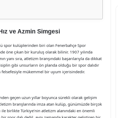
Hız ve Azmin Simgesi
lü spor kulüplerinden biri olan Fenerbahçe Spor
nde öne çıkan bir kuruluş olarak bilinir. 1907 yılında
ın yanı sıra, atletizm branşındaki başarılarıyla da dikkat
isiplin gibi unsurların ön planda olduğu bir spor dalıdır
n felsefesiyle mükemmel bir uyum içerisindedir.
den geçen uzun yıllar boyunca sürekli olarak gelişim
 atletizm branşlarında imza atan kulüp, günümüzde birçok
ile birlikte Türkiye’nin atletizm alanındaki en önemli
 bir spor dalı değil, aynı zamanda karakter geliştiren bir