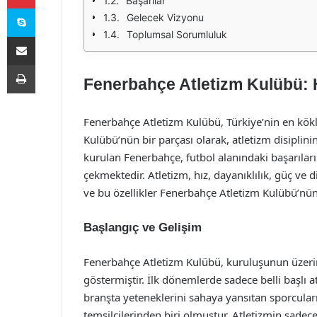
Başarılar
Skype
Gelecek Vizyonu
Toplumsal Sorumluluk
E-Posta ile paylaş
Yazdır
Fenerbahçe Atletizm Kulübü: 
Fenerbahçe Atletizm Kulübü, Türkiye’nin en kök
Kulübü’nün bir parçası olarak, atletizm disiplini
kurulan Fenerbahçe, futbol alanındaki başarıların
çekmektedir. Atletizm, hız, dayanıklılık, güç ve d
ve bu özellikler Fenerbahçe Atletizm Kulübü’nü
Başlangıç ve Gelişim
Fenerbahçe Atletizm Kulübü, kuruluşunun üzerin
göstermiştir. İlk dönemlerde sadece belli başlı
branşta yeteneklerini sahaya yansıtan sporcuları 
temsilcilerinden biri olmuştur. Atletizmin sadece