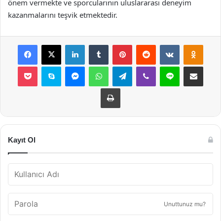
önem vermekte ve sporcularının uluslararası deneyim
kazanmalarını teşvik etmektedir.
Facebook
X
LinkedIn
Tumblr
Pinterest
Reddit
VKontakte
Odnok
Pocket
Skype
Messenger
WhatsApp
Telegram
Viber
Line
E-Posta ile payla
Yazdır
Kayıt Ol
Unuttunuz mu?