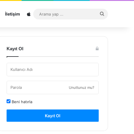
Sitemap
Arama
İletişim
yap
...
Kayıt Ol
Unuttunuz mu?
Beni hatırla
Kayıt Ol