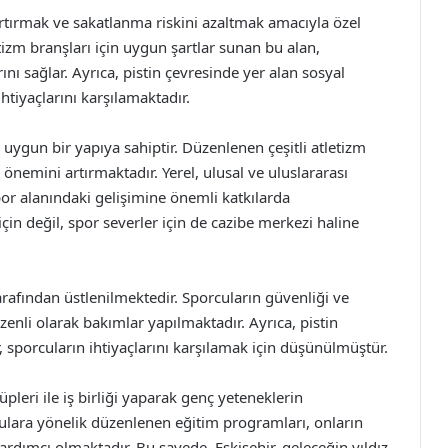
artırmak ve sakatlanma riskini azaltmak amacıyla özel
tizm branşları için uygun şartlar sunan bu alan,
nı sağlar. Ayrıca, pistin çevresinde yer alan sosyal
htiyaçlarını karşılamaktadır.
a uygun bir yapıya sahiptir. Düzenlenen çeşitli atletizm
e önemini artırmaktadır. Yerel, ulusal ve uluslararası
por alanındaki gelişimine önemli katkılarda
çin değil, spor severler için de cazibe merkezi haline
arafından üstlenilmektedir. Sporcuların güvenliği ve
enli olarak bakımlar yapılmaktadır. Ayrıca, pistin
r, sporcuların ihtiyaçlarını karşılamak için düşünülmüştür.
üpleri ile iş birliği yaparak genç yeteneklerin
ulara yönelik düzenlenen eğitim programları, onların
ardımcı olmaktadır. Bu sayede, Eskişehir, geleceğin yıldız