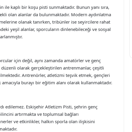
in ile kaplı bir koşu pisti sunmaktadır. Bunun yanı sıra,
erekli olan alanlar da bulunmaktadır. Modern aydınlatma
elerine olanak tanırken, tribünler ise seyircilere rahat
eki yeşil alanlar, sporcuların dinlenebileceği ve sosyal
arlanmıştır.
porcular için değil, aynı zamanda amatörler ve genç
 düzenli olarak gerçekleştirilen antrenmanlar, çeşitli
lmektedir. Antrenörler, atletizmi teşvik etmek, gençleri
 amacıyla burayı bir eğitim alanı olarak kullanmaktadır.
ı edilemez. Eskişehir Atletizm Pisti, şehrin genç
lincini artırmakta ve toplumsal bağları
ler ve etkinlikler, halkın sporla olan ilişkisini
maktadır.