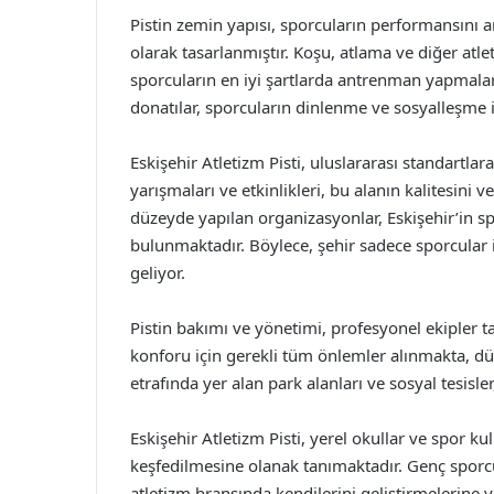
Pistin zemin yapısı, sporcuların performansını 
olarak tasarlanmıştır. Koşu, atlama ve diğer atle
sporcuların en iyi şartlarda antrenman yapmaları
donatılar, sporcuların dinlenme ve sosyalleşme i
Eskişehir Atletizm Pisti, uluslararası standartlar
yarışmaları ve etkinlikleri, bu alanın kalitesini v
düzeyde yapılan organizasyonlar, Eskişehir’in s
bulunmaktadır. Böylece, şehir sadece sporcular i
geliyor.
Pistin bakımı ve yönetimi, profesyonel ekipler t
konforu için gerekli tüm önlemler alınmakta, düz
etrafında yer alan park alanları ve sosyal tesisle
Eskişehir Atletizm Pisti, yerel okullar ve spor kul
keşfedilmesine olanak tanımaktadır. Genç sporc
atletizm branşında kendilerini geliştirmelerine y