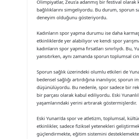
Olimpiyatlar, Zeus’a adanmış bir festival olarak 
bağlılıklarını simgeliyordu. Bu durum, sporun sa
deneyim olduğunu gösteriyordu.
Kadınların spor yapma durumu ise daha karmaşık 
etkinliklerde yer alabiliyor ve kendi spor yarışm
kadınların spor yapma fırsatları sınırlıydı. Bu, Y
yansıtırken, aynı zamanda sporun toplumsal cins
Sporun sağlık üzerindeki olumlu etkileri de Yunanl
bedensel sağlığı artırdığına inanılıyor, sporun i
düşünülüyordu. Bu nedenle, spor sadece bir reka
bir parçası olarak kabul ediliyordu. Eski Yunanl
yaşamlarındaki yerini artırarak göstermişlerdir.
Eski Yunan’da spor ve atletizm, toplumsal, kültü
etkinlikler, sadece fiziksel yetenekleri gelişti
güçlendirmekte, eğitim sistemini desteklemekt