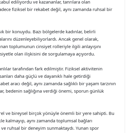
kabul ediliyordu ve kazananlar, tanrılara olan
dece fiziksel bir rekabet değil, aynı zamanda ruhsal bir
bir konuydu. Bazı bölgelerde kadınlar, belirli
alarını düzenleyebiliyorlardı. Ancak genel olarak,
unan toplumunun cinsiyet rolleriyle ilgili anlayışını
iyetle olan ilişkisini de sorgulamaya açıyordu.
ılar tarafından fark edilmiştir. Fiziksel aktivitenin
nsanları daha güçlü ve dayanıklı hale getirdiği
bet aracı değil, aynı zamanda sağlıklı bir yaşam tarzının
ılar, bedenin sağlığına verdiği önemi, sporun günlük
rel ve bireysel birçok yönüyle önemli bir yere sahipti. Bu
rmekle kalmayıp, aynı zamanda toplumsal bağları
e ve ruhsal bir deneyim sunmaktaydı. Yunan spor