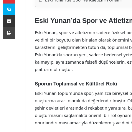
Skype
E-Posta ile paylaş
Eski Yunan’da Spor ve Atleti
Yazdır
Eski Yunan, spor ve atletizmin sadece fiziksel bi
ve dini bir boyutu olan bir alan olarak önemini
karakterini geliştirmekten tutun da, toplumsal bi
Eski Yunan’da sporun yeri, sadece bedensel yetene
kalmayıp, aynı zamanda felsefi düşüncelerin, est
platform olmuştur.
Sporun Toplumsal ve Kültürel Rolü
Eski Yunan toplumunda spor, yalnızca bireysel ba
oluşturma aracı olarak da değerlendirilmiştir. O
şehir devletleri arasındaki rekabetin yanı sıra, b
oluşturmasını sağlamakta önemli bir rol oynamışt
onurlandırılması amacıyla düzenlenmiş ve dini b