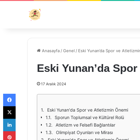
Anasayfa
/
Genel
/
Eski Yunan’da Spor ve Atletizm
Eski Yunan’da Spor
17 Aralık 2024
Facebook
X
Eski Yunan'da Spor ve Atletizmin Önemi
Sporun Toplumsal ve Kültürel Rolü
LinkedIn
Atletizm ve Felsefi Bağlantılar
Pinterest
Olimpiyat Oyunları ve Mirası
Eski Yunan'da Spor ve Atletizmin Önemi