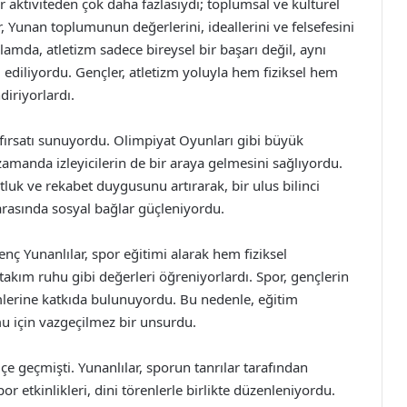
ir aktiviteden çok daha fazlasıydı; toplumsal ve kültürel
, Yunan toplumunun değerlerini, ideallerini ve felsefesini
lamda, atletizm sadece bireysel bir başarı değil, aynı
diliyordu. Gençler, atletizm yoluyla hem fiziksel hem
diriyorlardı.
e fırsatı sunuyordu. Olimpiyat Oyunları gibi büyük
zamanda izleyicilerin de bir araya gelmesini sağlıyordu.
ostluk ve rekabet duygusunu artırarak, bir ulus bilinci
arasında sosyal bağlar güçleniyordu.
ç Yunanlılar, spor eğitimi alarak hem fiziksel
e takım ruhu gibi değerleri öğreniyorlardı. Spor, gençlerin
imlerine katkıda bulunuyordu. Bu nedenle, eğitim
mu için vazgeçilmez bir unsurdu.
 içe geçmişti. Yunanlılar, sporun tanrılar tarafından
r etkinlikleri, dini törenlerle birlikte düzenleniyordu.