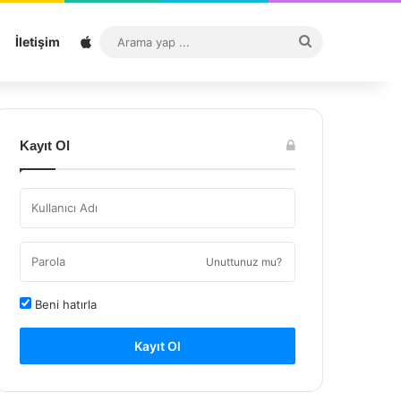
Sitemap
Arama
İletişim
yap
...
Kayıt Ol
Unuttunuz mu?
Beni hatırla
Kayıt Ol