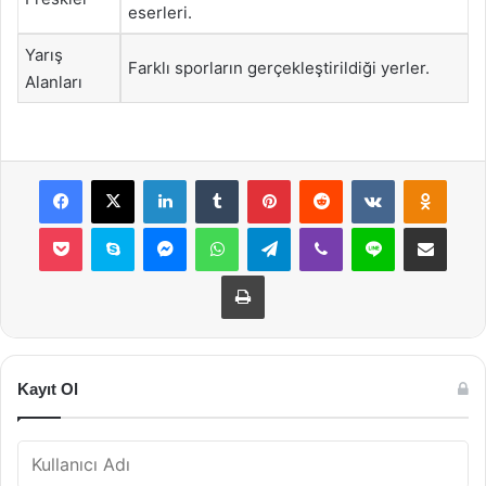
eserleri.
Yarış
Farklı sporların gerçekleştirildiği yerler.
Alanları
Facebook
X
LinkedIn
Tumblr
Pinterest
Reddit
VKontakte
Odnok
Pocket
Skype
Messenger
WhatsApp
Telegram
Viber
Line
E-Posta ile payla
Yazdır
Kayıt Ol