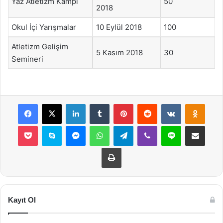
Yaz Atletizm Kampı
50
2018
Okul İçi Yarışmalar
10 Eylül 2018
100
Atletizm Gelişim
5 Kasım 2018
30
Semineri
Facebook
X
LinkedIn
Tumblr
Pinterest
Reddit
VKontakte
Odnok
Pocket
Skype
Messenger
WhatsApp
Telegram
Viber
Line
E-Posta ile payla
Yazdır
Kayıt Ol