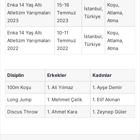
Enka 14 Yaş Altı
15-16
Koşu,
İstanbul,
Atletizm Yarışmaları
Temmuz
Atlama,
Türkiye
2023
2023
Atma
Enka 14 Yaş Altı
10-11
Koşu,
İstanbul,
Atletizm Yarışmaları
Temmuz
Atlama,
Türkiye
2022
2022
Atma
Disiplin
Erkekler
Kadınlar
100m Koşu
1. Ali Yılmaz
1. Ayşe Demir
Long Jump
1. Mehmet Çelik
1. Elif Akman
Discus Throw
1. Ahmet Kara
1. Zeynep Güler
Facebook
X
LinkedIn
Tumblr
Pinterest
Reddit
VKontakte
Odnok