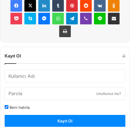
Pocket
Skype
Messenger
WhatsApp
Telegram
Viber
Line
E-Posta ile payla
Yazdır
Kayıt Ol
Unuttunuz mu?
Beni hatırla
Kayıt Ol