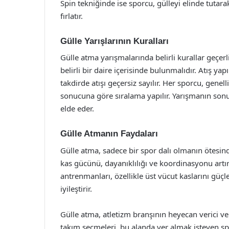
Spin tekniğinde ise sporcu, gülleyi elinde tutara
fırlatır.
Gülle Yarışlarının Kuralları
Gülle atma yarışmalarında belirli kurallar geçerli
belirli bir daire içerisinde bulunmalıdır. Atış ya
takdirde atışı geçersiz sayılır. Her sporcu, genell
sonucuna göre sıralama yapılır. Yarışmanın sonu
elde eder.
Gülle Atmanın Faydaları
Gülle atma, sadece bir spor dalı olmanın ötesinde
kas gücünü, dayanıklılığı ve koordinasyonu artı
antrenmanları, özellikle üst vücut kaslarını güç
iyileştirir.
Gülle atma, atletizm branşının heyecan verici ve z
takım seçmeleri, bu alanda yer almak isteyen sp