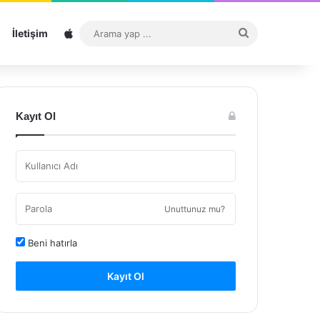
Sitemap
Arama
İletişim
yap
...
Kayıt Ol
Unuttunuz mu?
Beni hatırla
Kayıt Ol