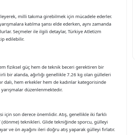
leyerek, milli takıma girebilmek için mücadele ederler.
ı yarışmalara katılma şansı elde ederken, aynı zamanda
rlar. Seçmeler ile ilgili detaylar, Türkiye Atletizm
 edilebilir.
hem fiziksel güç hem de teknik beceri gerektiren bir
rli bir alanda, ağırlığı genellikle 7.26 kg olan gülleleri
r dalı, hem erkekler hem de kadınlar kategorisinde
li yarışmalar düzenlenmektedir.
 için son derece önemlidir. Atış, genellikle iki farklı
n” (dönme) teknikleri. Glide tekniğinde sporcu, gülleyi
r ve ön ayağını ileri doğru atış yaparak gülleyi fırlatır.