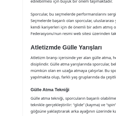
edilebilmesi için büyük bir önem taşımaktadır.
Sporcular, bu seçmelerde performanslarını sergi
Seçmelerde başarılı olan sporcular, uluslararas
kendi kariyerleri için de önemli bir adım atmış olu
Federasyonu’nun resmi web sitesi üzerinden takip
Atletizmde Gülle Yarışları
Atletizm branşı içerisinde yer alan gülle atma, 
disiplindir. Gülle atma yarışlarında sporcular, beli
mümkün olan en uzağa atmaya çalışırlar. Bu spo
yapılmakta olup, farklı yaş gruplarında da çeşit
Gülle Atma Tekniği
Gülle atma tekniği, sporcuların başarılı olabilmesi
teknikle gerçekleştirilir: “glide” (kayma) ve “spi
göğsüne yaklaştırarak arka ayağının üzerinde kaya