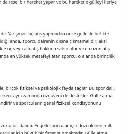
k dairesel bir hareket yapar ve bu hareketle gülleyi ileriye
dir. Yarışmacılar, atış yapmadan önce gülle ile birlikte
pıldığı anda, sporcu dairenin dışına çıkmamalıdır; aksi
ikle üç veya altı atış hakkına sahip olur ve en uzun atış
nda en yüksek mesafeyi atan sporcu, o alanda birincilik
, birçok fiziksel ve psikolojik fayda sağlar. Bu spor dalı,
rırken, aynı zamanda özgüveni de destekler. Gülle atma
lendirir ve sporcuların genel fiziksel kondisyonunu
orlu bir dalıdır. Engelli sporcular için düzenlenen milli
orcular için büyük bir fırsat sunmaktadır. Gülle atma