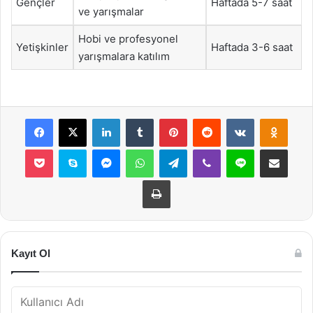
Gençler
Haftada 5-7 saat
ve yarışmalar
Hobi ve profesyonel
Yetişkinler
Haftada 3-6 saat
yarışmalara katılım
Facebook
X
LinkedIn
Tumblr
Pinterest
Reddit
VKontakte
Odnok
Pocket
Skype
Messenger
WhatsApp
Telegram
Viber
Line
E-Posta ile payla
Yazdır
Kayıt Ol