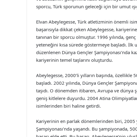
sporcu, Türk sporunun geleceği için bir umut ış
Elvan Abeylegesse, Türk atletizminin önemli isim
başarısıyla dikkat çeken Abeylegesse, kariyerin
tanınan bir sporcu olmuştur. 1996 yılında, genç 
yeteneğini kısa sürede göstermeye başladı. İlk u
düzenlenen Dünya Gençler Şampiyonası’nda kazan
kariyerinin temel taşlarını oluşturdu.
Abeylegesse, 2000’li yılların başında, özellikl
başladı. 2002 yılında, Dünya Gençler Şampiyo
taşıdı. O dönemden itibaren, Avrupa ve dünya 
geniş kitlelere duyurdu. 2004 Atina Olimpiyatlar
isimlerinden biri haline getirdi.
Kariyerinin en parlak dönemlerinden biri, 2005
Şampiyonası’nda yaşandı. Bu şampiyonada, 50
başarı elde etti. Bu başarı, Abeylegesse’nin ulus