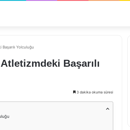
 Başarılı Yolculuğu
Atletizmdeki Başarılı
3 dakika okuma süresi
uluğu