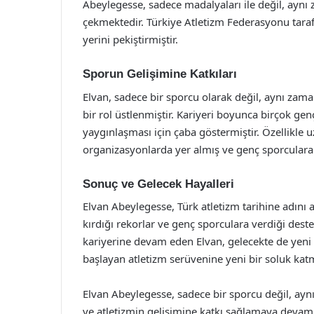
Abeylegesse, sadece madalyaları ile değil, aynı
çekmektedir. Türkiye Atletizm Federasyonu tara
yerini pekiştirmiştir.
Sporun Gelişimine Katkıları
Elvan, sadece bir sporcu olarak değil, aynı zama
bir rol üstlenmiştir. Kariyeri boyunca birçok ge
yaygınlaşması için çaba göstermiştir. Özellikle u
organizasyonlarda yer almış ve genç sporculara
Sonuç ve Gelecek Hayalleri
Elvan Abeylegesse, Türk atletizm tarihine adını alt
kırdığı rekorlar ve genç sporculara verdiği dest
kariyerine devam eden Elvan, gelecekte de yeni
başlayan atletizm serüvenine yeni bir soluk ka
Elvan Abeylegesse, sadece bir sporcu değil, ay
ve atletizmin gelişimine katkı sağlamaya devam 