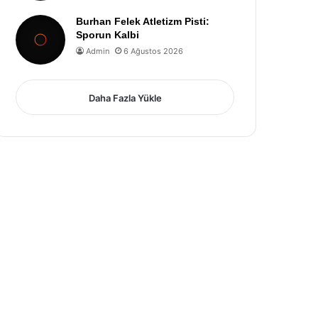
Burhan Felek Atletizm Pisti:
Sporun Kalbi
Admin
6 Ağustos 2026
Daha Fazla Yükle