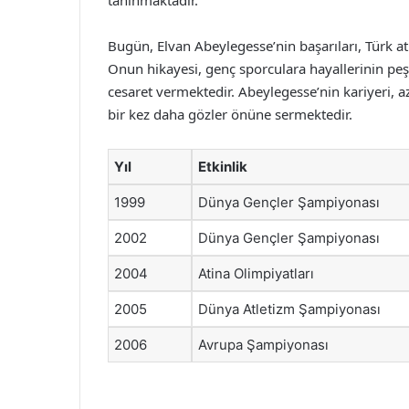
tanınmaktadır.
Bugün, Elvan Abeylegesse’nin başarıları, Türk a
Onun hikayesi, genç sporculara hayallerinin peş
cesaret vermektedir. Abeylegesse’nin kariyeri, a
bir kez daha gözler önüne sermektedir.
Yıl
Etkinlik
1999
Dünya Gençler Şampiyonası
2002
Dünya Gençler Şampiyonası
2004
Atina Olimpiyatları
2005
Dünya Atletizm Şampiyonası
2006
Avrupa Şampiyonası