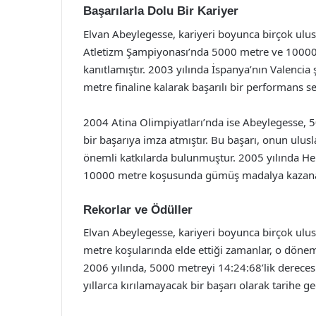
Başarılarla Dolu Bir Kariyer
Elvan Abeylegesse, kariyeri boyunca birçok ulus
Atletizm Şampiyonası’nda 5000 metre ve 10000 
kanıtlamıştır. 2003 yılında İspanya’nın Valenc
metre finaline kalarak başarılı bir performans se
2004 Atina Olimpiyatları’nda ise Abeylegesse,
bir başarıya imza atmıştır. Bu başarı, onun ulus
önemli katkılarda bulunmuştur. 2005 yılında H
10000 metre koşusunda gümüş madalya kazanarak
Rekorlar ve Ödüller
Elvan Abeylegesse, kariyeri boyunca birçok ulus
metre koşularında elde ettiği zamanlar, o dönem i
2006 yılında, 5000 metreyi 14:24:68’lik derecesi
yıllarca kırılamayacak bir başarı olarak tarihe ge