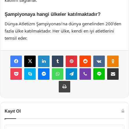
katılım sağlarlar.
Şampiyonaya hangi ülkeler katılmaktadır?
Dünya Atletizm Şampiyonası’na dünya genelinden 200’den
fazla ülke katılmaktadır. Her ülke, kendi en iyi atletlerini
temsil eder.
Facebook
X
LinkedIn
Tumblr
Pinterest
Reddit
VKontakte
Odnok
Pocket
Skype
Messenger
WhatsApp
Telegram
Viber
Line
E-Posta ile payla
Yazdır
Kayıt Ol