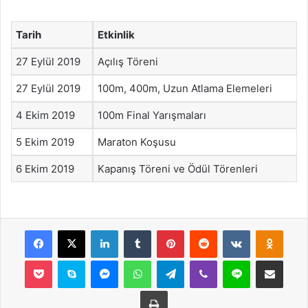
Tarih
Etkinlik
27 Eylül 2019
Açılış Töreni
27 Eylül 2019
100m, 400m, Uzun Atlama Elemeleri
4 Ekim 2019
100m Final Yarışmaları
5 Ekim 2019
Maraton Koşusu
6 Ekim 2019
Kapanış Töreni ve Ödül Törenleri
Facebook
X
LinkedIn
Tumblr
Pinterest
Reddit
VKontakte
Odnok
Pocket
Skype
Messenger
WhatsApp
Telegram
Viber
Line
E-Posta ile payla
Yazdır