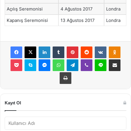
Açılış Seremonisi
4 Ağustos 2017
Londra
Kapanış Seremonisi
13 Ağustos 2017
Londra
Facebook
X
LinkedIn
Tumblr
Pinterest
Reddit
VKontakte
Odnok
Pocket
Skype
Messenger
WhatsApp
Telegram
Viber
Line
E-Posta ile payla
Yazdır
Kayıt Ol