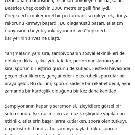
Uzun atlama branşında, insanları büyüleyen bir başka an,
Beatrice Chepkoech’in 3000 metre engelli finaliydi.
Chepkoech, mükemmel bir performans sergileyerek, dünya
rekorunu kırmayı başardı. Bu olağanüstü başarı, atletizm
dünyasında büyük yankı uyandırdı ve Chepkoech,
kariyerinin zirvesine ulaştı.
Yarışmaların yanı sıra, şampiyonanın sosyal etkinlikleri de
oldukça dikkat çekiciydi. Atletler, performanslarının yanı
sıra, sporun birleştirici gücünü de kutladı. Festival havasında
geçen etkinliklerde, genç atletler ile tecrübeli sporcular bir
araya geldi. Bu durum, sporun sadece bir rekabet değil, aynı
zamanda bir kardeşlik olduğunu bir kez daha kanıtladı.
Şampiyonanın kapanış seremonisi, izleyicilere görsel bir
şölen sundu. Işık gösterileri ve müzik eşliğinde yapılan bu
etkinlik, atletlerin başarılarını kutlarken, spora olan tutkuyu
da pekiştirdi. Londra, bu şampiyonayla birlikte sporun