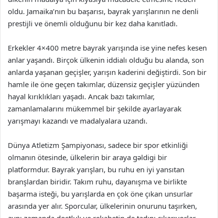
oldu. Jamaika’nın bu başarısı, bayrak yarışlarının ne denli
prestijli ve önemli olduğunu bir kez daha kanıtladı.
Erkekler 4×400 metre bayrak yarışında ise yine nefes kesen
anlar yaşandı. Birçok ülkenin iddialı olduğu bu alanda, son
anlarda yaşanan geçişler, yarışın kaderini değiştirdi. Son bir
hamle ile öne geçen takımlar, düzensiz geçişler yüzünden
hayal kırıklıkları yaşadı. Ancak bazı takımlar,
zamanlamalarını mükemmel bir şekilde ayarlayarak
yarışmayı kazandı ve madalyalara uzandı.
Dünya Atletizm Şampiyonası, sadece bir spor etkinliği
olmanın ötesinde, ülkelerin bir araya gəldigi bir
platformdur. Bayrak yarışları, bu ruhu en iyi yansıtan
branşlardan biridir. Takım ruhu, dayanışma ve birlikte
başarma isteği, bu yarışlarda en çok öne çıkan unsurlar
arasında yer alır. Sporcular, ülkelerinin onurunu taşırken,
aynı zamanda dostluk ve rekabetin de tadını çıkarıyorlar.