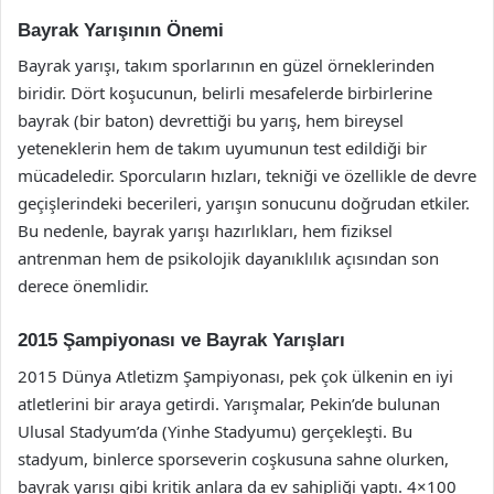
Bayrak Yarışının Önemi
Bayrak yarışı, takım sporlarının en güzel örneklerinden
biridir. Dört koşucunun, belirli mesafelerde birbirlerine
bayrak (bir baton) devrettiği bu yarış, hem bireysel
yeteneklerin hem de takım uyumunun test edildiği bir
mücadeledir. Sporcuların hızları, tekniği ve özellikle de devre
geçişlerindeki becerileri, yarışın sonucunu doğrudan etkiler.
Bu nedenle, bayrak yarışı hazırlıkları, hem fiziksel
antrenman hem de psikolojik dayanıklılık açısından son
derece önemlidir.
2015 Şampiyonası ve Bayrak Yarışları
2015 Dünya Atletizm Şampiyonası, pek çok ülkenin en iyi
atletlerini bir araya getirdi. Yarışmalar, Pekin’de bulunan
Ulusal Stadyum’da (Yinhe Stadyumu) gerçekleşti. Bu
stadyum, binlerce sporseverin coşkusuna sahne olurken,
bayrak yarışı gibi kritik anlara da ev sahipliği yaptı. 4×100