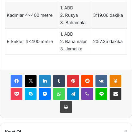
1. ABD
Kadınlar 4×400 metre
2. Rusya
3:19.06 dakika
3. Bahamalar
1. ABD
Erkekler 4×400 metre
2. Bahamalar
2:57.25 dakika
3. Jamaika
Facebook
X
LinkedIn
Tumblr
Pinterest
Reddit
VKontakte
Odnok
Pocket
Skype
Messenger
WhatsApp
Telegram
Viber
Line
E-Posta ile payla
Yazdır
Kayıt Ol