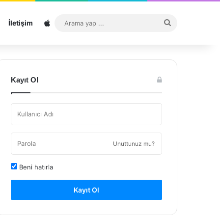
Sitemap
Arama
İletişim
yap
...
Kayıt Ol
Unuttunuz mu?
Beni hatırla
Kayıt Ol