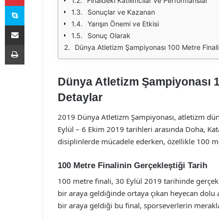
Finaldeki Katılımcılar ve Performanslar
Skype
Sonuçlar ve Kazanan
Yarışın Önemi ve Etkisi
E-Posta ile paylaş
Sonuç Olarak
Yazdır
Dünya Atletizm Şampiyonası 100 Metre Final
Dünya Atletizm Şampiyonası 10
Detaylar
2019 Dünya Atletizm Şampiyonası, atletizm dünya
Eylül – 6 Ekim 2019 tarihleri arasında Doha, Kat
disiplinlerde mücadele ederken, özellikle 100 metr
100 Metre Finalinin Gerçekleştiği Tarih
100 metre finali, 30 Eylül 2019 tarihinde gerçekl
bir araya geldiğinde ortaya çıkan heyecan dolu a
bir araya geldiği bu final, sporseverlerin merakl