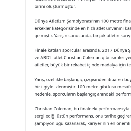
birini oluşturmuştur.
Dünya Atletizm Şampiyonası’nın 100 metre finali,
erkekler kategorisinde en hızlı atlet unvanını ka
gelmiştir. Yarışın sonucunda, birçok atletin kari
Finale katılan sporcular arasında, 2017 Dünya Ş
ve ABD’li atlet Christian Coleman gibi isimler yer
atletler, büyük bir rekabet içinde madalya için t
Yarış, özellikle başlangıç çizgisinden itibaren b
bir ilgiyle izlenmiştir. 100 metre gibi kısa mes
nedenle, sporcuların başlangıç anındaki performan
Christian Coleman, bu finaldeki performansıyla d
sergilediği üstün performans, onu tarihe geçire
şampiyonluğu kazanarak, kariyerinin en önemli a