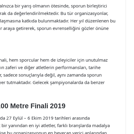
nızca bir yarış olmanın ötesinde, sporun birleştirici
rak da değerlendirilmektedir. Bu tür organizasyonlar,
nlaşmasına katkıda bulunmaktadır. Her yıl düzenlenen bu
r araya getirerek, sporun evrenselliğini gözler önüne
li, hem sporcular hem de izleyiciler için unutulmaz
ın zaferi ve diğer atletlerin performansları, tarihe
ar, sadece sonuçlarıyla değil, aynı zamanda sporun
 yer tutmaktadır. Gelecek şampiyonalarda da benzer
00 Metre Finali 2019
a 27 Eylül – 6 Ekim 2019 tarihleri arasında
ir yanından en iyi atletler, farklı branşlarda madalya
 ise bu organizasyonun en heyecan verici anlarından