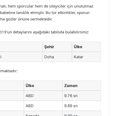
li, hem sporcular hem de izleyiciler için unutulmaz
abetine tanıklık etmiştir. Bu tür etkinlikler, sporun
 daha gözler önüne sermektedir.
9’un detaylarını aşağıdaki tabloda bulabilirsiniz:
Şehir
Ülke
i
Doha
Katar
lmaktadır:
Ülke
Zaman
ABD
9.76 sn
ABD
9.89 sn
Kanada
9.90 sn