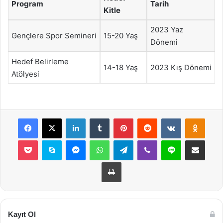
Program
Tarih
Kitle
2023 Yaz
Gençlere Spor Semineri
15-20 Yaş
Dönemi
Hedef Belirleme
14-18 Yaş
2023 Kış Dönemi
Atölyesi
Facebook
X
LinkedIn
Tumblr
Pinterest
Reddit
VKontakte
Odnok
Pocket
Skype
Messenger
WhatsApp
Telegram
Viber
Line
E-Posta ile payla
Yazdır
Kayıt Ol