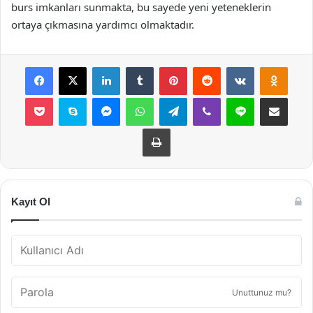
burs imkanları sunmakta, bu sayede yeni yeteneklerin
ortaya çıkmasına yardımcı olmaktadır.
Facebook
X
LinkedIn
Tumblr
Pinterest
Reddit
VKontakte
Odnok
Pocket
Skype
Messenger
WhatsApp
Telegram
Viber
Line
E-Posta ile payla
Yazdır
Kayıt Ol
Unuttunuz mu?