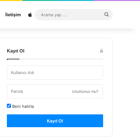
Sitemap
Arama
İletişim
yap
...
Kayıt Ol
Unuttunuz mu?
Beni hatırla
Kayıt Ol