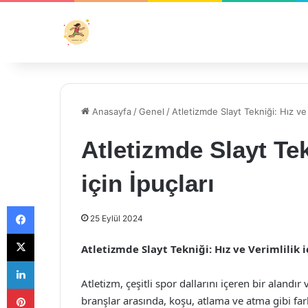
Anasayfa
/
Genel
/
Atletizmde Slayt Tekniği: Hız ve V
Atletizmde Slayt Tek
için İpuçları
Facebook
25 Eylül 2024
X
Atletizmde Slayt Tekniği: Hız ve Verimlilik i
LinkedIn
Atletizm, çeşitli spor dallarını içeren bir alandır
Pinterest
branşlar arasında, koşu, atlama ve atma gibi far