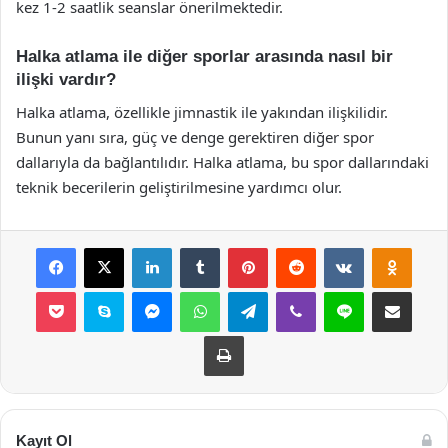
kez 1-2 saatlik seanslar önerilmektedir.
Halka atlama ile diğer sporlar arasında nasıl bir
ilişki vardır?
Halka atlama, özellikle jimnastik ile yakından ilişkilidir.
Bunun yanı sıra, güç ve denge gerektiren diğer spor
dallarıyla da bağlantılıdır. Halka atlama, bu spor dallarındaki
teknik becerilerin geliştirilmesine yardımcı olur.
Facebook
X
LinkedIn
Tumblr
Pinterest
Reddit
VKontakte
Odnok
Pocket
Skype
Messenger
WhatsApp
Telegram
Viber
Line
E-Posta ile payla
Yazdır
Kayıt Ol