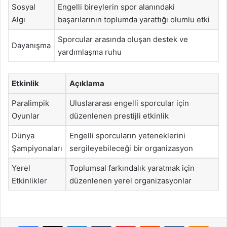
Sosyal
Engelli bireylerin spor alanındaki
Algı
başarılarının toplumda yarattığı olumlu etki
Sporcular arasında oluşan destek ve
Dayanışma
yardımlaşma ruhu
Etkinlik
Açıklama
Paralimpik
Uluslararası engelli sporcular için
Oyunlar
düzenlenen prestijli etkinlik
Dünya
Engelli sporcuların yeteneklerini
Şampiyonaları
sergileyebileceği bir organizasyon
Yerel
Toplumsal farkındalık yaratmak için
Etkinlikler
düzenlenen yerel organizasyonlar
Facebook
X
LinkedIn
Tumblr
Pinterest
Reddit
VKontakte
Odnok