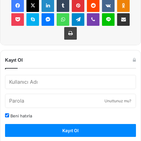
Pocket
Skype
Messenger
WhatsApp
Telegram
Viber
Line
E-Posta ile payla
Yazdır
Kayıt Ol
Unuttunuz mu?
Beni hatırla
Kayıt Ol