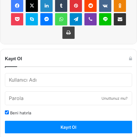
Pocket
Skype
Messenger
WhatsApp
Telegram
Viber
Line
E-Posta ile payla
Yazdır
Kayıt Ol
Unuttunuz mu?
Beni hatırla
Kayıt Ol