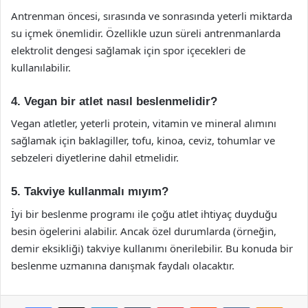
Antrenman öncesi, sırasında ve sonrasında yeterli miktarda
su içmek önemlidir. Özellikle uzun süreli antrenmanlarda
elektrolit dengesi sağlamak için spor içecekleri de
kullanılabilir.
4. Vegan bir atlet nasıl beslenmelidir?
Vegan atletler, yeterli protein, vitamin ve mineral alımını
sağlamak için baklagiller, tofu, kinoa, ceviz, tohumlar ve
sebzeleri diyetlerine dahil etmelidir.
5. Takviye kullanmalı mıyım?
İyi bir beslenme programı ile çoğu atlet ihtiyaç duyduğu
besin ögelerini alabilir. Ancak özel durumlarda (örneğin,
demir eksikliği) takviye kullanımı önerilebilir. Bu konuda bir
beslenme uzmanına danışmak faydalı olacaktır.
Facebook
X
LinkedIn
Tumblr
Pinterest
Reddit
VKontakte
Odnok