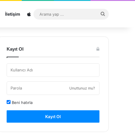
Sitemap
Arama
İletişim
yap
...
Kayıt Ol
Unuttunuz mu?
Beni hatırla
Kayıt Ol