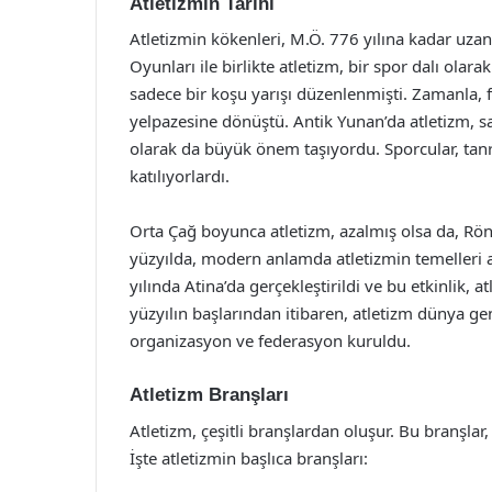
Atletizmin Tarihi
Atletizmin kökenleri, M.Ö. 776 yılına kadar uzan
Oyunları ile birlikte atletizm, bir spor dalı ola
sadece bir koşu yarışı düzenlenmişti. Zamanla, f
yelpazesine dönüştü. Antik Yunan’da atletizm, sa
olarak da büyük önem taşıyordu. Sporcular, tanr
katılıyorlardı.
Orta Çağ boyunca atletizm, azalmış olsa da, Rö
yüzyılda, modern anlamda atletizmin temelleri 
yılında Atina’da gerçekleştirildi ve bu etkinlik, 
yüzyılın başlarından itibaren, atletizm dünya g
organizasyon ve federasyon kuruldu.
Atletizm Branşları
Atletizm, çeşitli branşlardan oluşur. Bu branşlar,
İşte atletizmin başlıca branşları: