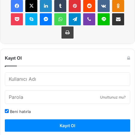
Pocket
Skype
Messenger
WhatsApp
Telegram
Viber
Line
E-Posta ile payla
Yazdır
Kayıt Ol
Unuttunuz mu?
Beni hatırla
Kayıt Ol