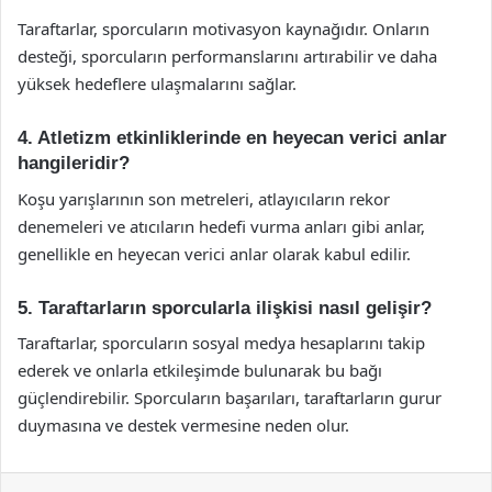
Taraftarlar, sporcuların motivasyon kaynağıdır. Onların
desteği, sporcuların performanslarını artırabilir ve daha
yüksek hedeflere ulaşmalarını sağlar.
4. Atletizm etkinliklerinde en heyecan verici anlar
hangileridir?
Koşu yarışlarının son metreleri, atlayıcıların rekor
denemeleri ve atıcıların hedefi vurma anları gibi anlar,
genellikle en heyecan verici anlar olarak kabul edilir.
5. Taraftarların sporcularla ilişkisi nasıl gelişir?
Taraftarlar, sporcuların sosyal medya hesaplarını takip
ederek ve onlarla etkileşimde bulunarak bu bağı
güçlendirebilir. Sporcuların başarıları, taraftarların gurur
duymasına ve destek vermesine neden olur.
Facebook
X
LinkedIn
Tumblr
Pinterest
Reddit
VKontakte
Odnok